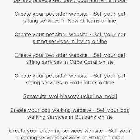
Spravujte svoje deti baviť podnikanie na mobil
Create your pet sitter website
-
Sell your pet
sitting services in New Orleans online
Create your pet sitter website
-
Sell your pet
sitting services in Irving online
Create your pet sitter website
-
Sell your pet
sitting services in Cape Coral online
Create your pet sitter website
-
Sell your pet
sitting services in Fort Collins online
Spravujte svoj hlasový učiteľ na mobil
Create your dog walking website
-
Sell your dog
walking services in Burbank online
Create your cleaning services website
-
Sell your
cleaning services services in Hialeah online