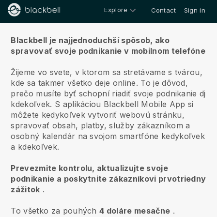
Explore
Contact
Sign in
O nás
Blackbell je najjednoduchší spôsob, ako
spravovať svoje podnikanie v mobilnom telefóne
Žijeme vo svete, v ktorom sa stretávame s tvárou,
kde sa takmer všetko deje online.
To je dôvod,
prečo musíte byť schopní riadiť svoje podnikanie dj
kdekoľvek.
S aplikáciou
Blackbell
Mobile App si
môžete kedykoľvek vytvoriť webovú stránku,
spravovať obsah, platby, služby zákazníkom a
osobný kalendár na svojom smartfóne kedykoľvek
a kdekoľvek.
Prevezmite kontrolu, aktualizujte svoje
podnikanie a poskytnite zákazníkovi prvotriedny
zážitok
.
To všetko za pouhých
4 doláre mesačne
.