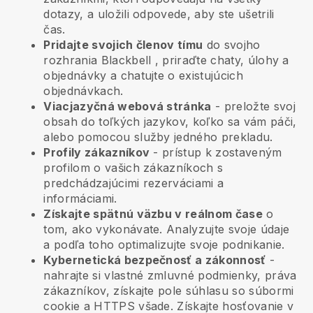
dotazy, a uložili odpovede, aby ste ušetrili
čas.
Pridajte svojich členov tímu
do svojho
rozhrania
Blackbell
, priraďte chaty, úlohy a
objednávky a chatujte o existujúcich
objednávkach.
Viacjazyčná webová stránka
- preložte svoj
obsah do toľkých jazykov, koľko sa vám páči,
alebo pomocou služby jedného prekladu.
Profily zákazníkov
- prístup k zostaveným
profilom o vašich zákazníkoch s
predchádzajúcimi rezerváciami a
informáciami.
Získajte spätnú väzbu v reálnom čase
o
tom, ako vykonávate. Analyzujte svoje údaje
a podľa toho optimalizujte svoje podnikanie.
Kybernetická bezpečnosť a zákonnosť
-
nahrajte si vlastné zmluvné podmienky, práva
zákazníkov, získajte pole súhlasu so súbormi
cookie a HTTPS všade. Získajte hosťovanie v