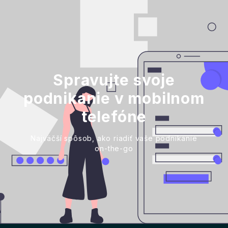
Spravujte svoje
podnikanie v mobilnom
telefóne
Najväčší spôsob, ako riadiť vaše podnikanie
on-the-go