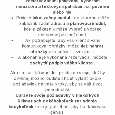
začiarkavacími políčkami, výberom
množstva a textovými políčkami
sú
povinné
alebo nie.
Pridajte
lokalizačný modul
, do ktorého môže
zákazník zadať adresu a
plánovací modul,
kde si zákazník môže vybrať z vopred
definovaných možností.
Ak potrebujete, aby váš klient s vami
komunikoval obrázky, môžu tiež
nahrať
obrázky
ako súčasť rezervácie.
A akonáhle je vykonaná rezervácia, môžete
zachytiť podpis vášho klienta
.
Ako ste sa skúsenosti s predajom svojej služby
on-line, možno budete chcieť vyladiť okolo
požiadaviek na vaše kroky, aby sa váš život
jednoduchší.
Upravte svoje požiadavky v niekoľkých
kliknutiach z akéhokoľvek zariadenia
kedykoľvek
- nie je potrebné, aby bol kódovací
génius.