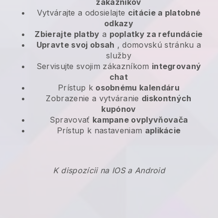
zákazníkov
Vytvárajte a odosielajte
citácie a platobné
odkazy
Zbierajte platby
a
poplatky za refundácie
Upravte svoj obsah
, domovskú stránku a
služby
Servisujte svojim zákazníkom
integrovaný
chat
Prístup k
osobnému kalendáru
Zobrazenie a vytváranie
diskontných
kupónov
Spravovať
kampane ovplyvňovača
Prístup k nastaveniam
aplikácie
K dispozícii na IOS a Android