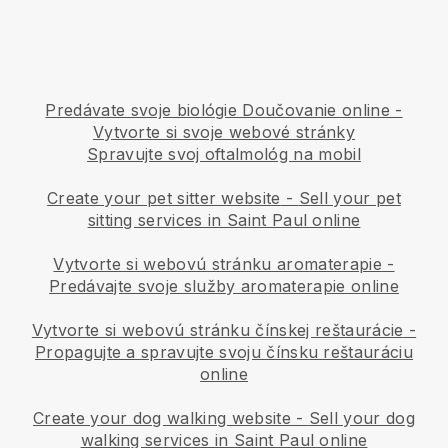
Predávate svoje biológie Doučovanie online -
Vytvorte si svoje webové stránky
Spravujte svoj oftalmológ na mobil
Create your pet sitter website
-
Sell your pet
sitting services in Saint Paul online
Vytvorte si webovú stránku aromaterapie
-
Predávajte svoje služby aromaterapie online
Vytvorte si webovú stránku čínskej reštaurácie
-
Propagujte a spravujte svoju čínsku reštauráciu
online
Create your dog walking website
-
Sell your dog
walking services in Saint Paul online