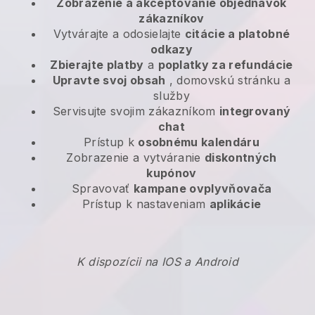
Zobrazenie a akceptovanie objednávok
zákazníkov
Vytvárajte a odosielajte
citácie a platobné
odkazy
Zbierajte platby
a
poplatky za refundácie
Upravte svoj obsah
, domovskú stránku a
služby
Servisujte svojim zákazníkom
integrovaný
chat
Prístup k
osobnému kalendáru
Zobrazenie a vytváranie
diskontných
kupónov
Spravovať
kampane ovplyvňovača
Prístup k nastaveniam
aplikácie
K dispozícii na IOS a Android