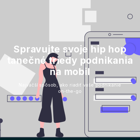
Spravujte svoje hip hop
tanečné triedy podnikania
na mobil
Najväčší spôsob, ako riadiť vaše podnikanie
on-the-go