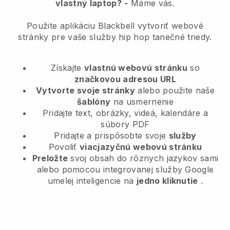
vlastný laptop?
-
Máme vás.
Použite aplikáciu Blackbell vytvoriť webové
stránky pre vaše služby hip hop tanečné triedy.
Získajte
vlastnú webovú stránku
so
značkovou adresou URL
Vytvorte svoje stránky
alebo použite naše
šablóny
na usmernenie
Pridajte text, obrázky, videá, kalendáre a
súbory PDF
Pridajte a prispôsobte svoje
služby
Povoliť
viacjazyčnú webovú stránku
Preložte
svoj obsah do rôznych jazykov sami
alebo pomocou integrovanej služby Google
umelej inteligencie na
jedno kliknutie
.