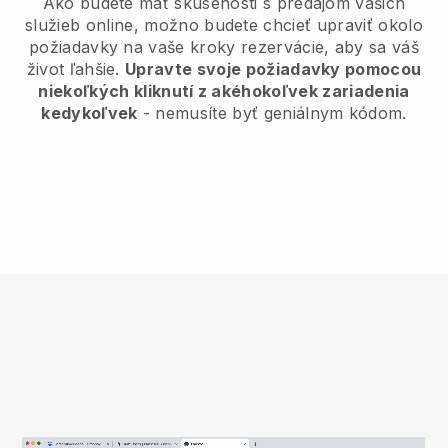
Ako budete mať skúsenosti s predajom vašich
služieb online, možno budete chcieť upraviť okolo
požiadavky na vaše kroky rezervácie, aby sa váš
život ľahšie.
Upravte svoje požiadavky pomocou
niekoľkých kliknutí z akéhokoľvek zariadenia
kedykoľvek
- nemusíte byť geniálnym kódom.