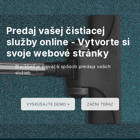
Predaj vašej čistiacej
služby online - Vytvorte si
svoje webové stránky
Blackbell je najväčší spôsob predaja vašich
služieb
VYSKÚŠAJTE DEMO »
ZAČNI TERAZ