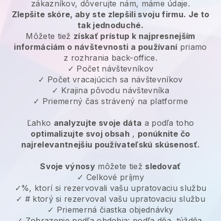
zákazníkov, dôverujte nám, máme údaje.
Zlepšite skóre, aby ste zlepšili svoju firmu. Je to
tak jednoduché.
Môžete tiež
získať prístup k najpresnejším
informáciám o návštevnosti a používaní
priamo
z rozhrania back-office.
✓ Počet návštevníkov
✓ Počet vracajúcich sa návštevníkov
✓ Krajina pôvodu návštevníka
✓ Priemerný čas strávený na platforme
Ľahko
analyzujte svoje dáta
a podľa toho
optimalizujte svoj obsah
,
ponúknite čo
najrelevantnejšiu používateľskú skúsenosť.
Svoje výnosy
môžete tiež
sledovať
✓ Celkové príjmy
✓%, ktorí si rezervovali vašu upratovaciu službu
✓ # ktorý si rezervoval vašu upratovaciu službu
✓ Priemerná čiastka objednávky
✓ Zobrazenie podľa obdobia: podľa dňa, týždňa,