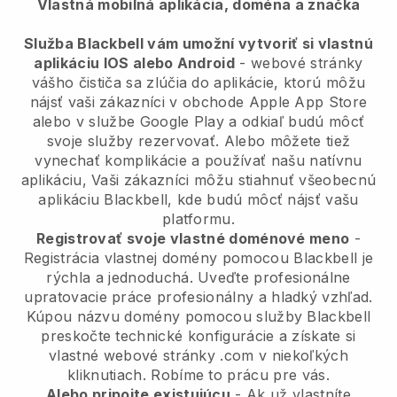
Vlastná mobilná aplikácia, doména a značka
Služba Blackbell vám umožní vytvoriť si vlastnú
aplikáciu IOS alebo Android
- webové stránky
vášho čističa sa zlúčia do aplikácie, ktorú môžu
nájsť vaši zákazníci v obchode Apple App Store
alebo v službe Google Play a odkiaľ budú môcť
svoje služby rezervovať. Alebo môžete tiež
vynechať komplikácie a používať našu natívnu
aplikáciu, Vaši zákazníci môžu stiahnuť všeobecnú
aplikáciu Blackbell, kde budú môcť nájsť vašu
platformu.
Registrovať svoje vlastné doménové meno
-
Registrácia vlastnej domény pomocou Blackbell je
rýchla a jednoduchá. Uveďte profesionálne
upratovacie práce profesionálny a hladký vzhľad.
Kúpou názvu domény pomocou služby Blackbell
preskočte technické konfigurácie a získate si
vlastné webové stránky .com v niekoľkých
kliknutiach. Robíme to prácu pre vás.
Alebo pripojte existujúcu
- Ak už vlastníte