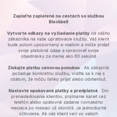
Zaplaťte zaplatené na cestách so službou
Blackbell
Vytvorte odkazy na vyžiadanie platby
od vášho
zákazníka na vaše upratovacie služby. Váš klient
bude potom upozornený e-mailom a môže pridať
svoje platobné údaje a spracovať svoje
objednávky za menej ako 60 sekúnd
Získajte platbu cenovou ponukou
. Ak zákazník
požaduje konkrétnu službu, vráťte sa k nej s
citátom, že môžu ľahko prijať alebo odmietnuť.
Nastavte opakované platby a predplatné
. Dni
prenasledovania klientov, prijímanie kariet cez
telefón alebo opätovné zadanie rovnakého
mesiaca po mesiaci už skončili. Je jednoduché
účtovanie. Ak váš klient verí vo vašich