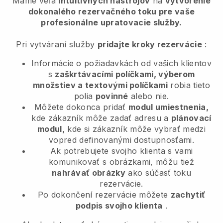
Máme veľa
intuitívnych nástrojov
na
vytvorenie
dokonalého rezervačného toku pre vaše
profesionálne upratovacie služby.
Pri vytváraní služby
pridajte kroky rezervácie
:
Informácie o požiadavkách od vašich klientov
s
zaškrtávacími políčkami, výberom
množstiev a textovými políčkami
robia tieto
polia
povinné
alebo nie.
Môžete dokonca pridať
modul umiestnenia,
kde zákazník môže zadať adresu a
plánovací
modul,
kde si zákazník môže vybrať medzi
vopred definovanými dostupnosťami.
Ak potrebujete svojho klienta s vami
komunikovať s obrázkami, môžu tiež
nahrávať obrázky
ako súčasť toku
rezervácie.
Po dokončení rezervácie môžete
zachytiť
podpis svojho klienta
.