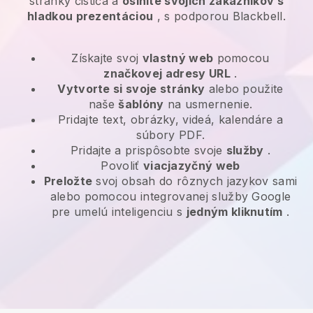
stránky čističa a
oslnite svojich zákazníkov s
hladkou prezentáciou
, s podporou Blackbell.
Získajte svoj
vlastný web
pomocou
značkovej adresy URL
.
Vytvorte si svoje stránky
alebo použite
naše
šablóny
na usmernenie.
Pridajte text, obrázky, videá, kalendáre a
súbory PDF.
Pridajte a prispôsobte svoje
služby
.
Povoliť
viacjazyčný web
Preložte
svoj obsah do rôznych jazykov sami
alebo pomocou integrovanej služby Google
pre umelú inteligenciu s
jedným kliknutím
.