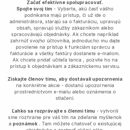
Začať efektívne spolupracovať.
Spojte svoj tím
- Vyberte, akú časť vášho
podnikania majú prístup, či už ide o
administrátora, starajú sa o fakturáciu, upravujú
obsah, spravujú služby zákazníkom alebo
spracovávajú objednávky. Ak chcete napríklad
zahrnúť svojho účtovníka, jednoducho mu dajte
povolenie na prístup k funkciám správcu a
fakturácie a všetky faktúry dostanete e-mailom.
Ak chcete pridať učiteľa tanca
, pozvite ho na
prístup k objednávkam a zákazníckemu servisu.
Získajte členov tímu, aby dostávali upozornenia
na konkrétne akcie - dostanú upozornenia
prostredníctvom e-mailu alebo oznámenia o
stlačení.
Ľahko sa rozprávajte s členmi tímu
- vytvorili
sme rozhranie pre váš tím na zdieľanie myšlienok
a
poznámok
. Tam môžete chatovať o existujúcej
objednávke a zostaviť akčný plán.