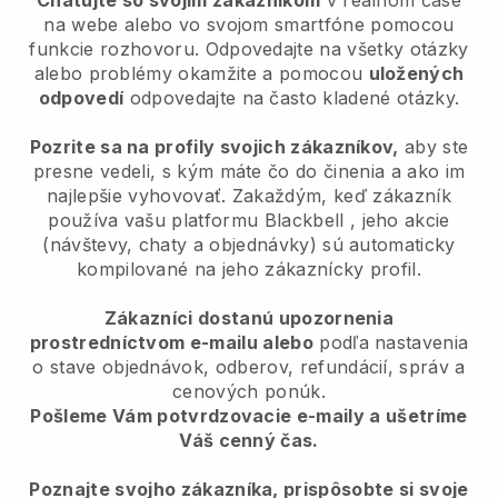
Chatujte so svojím zákazníkom
v reálnom čase
na webe alebo vo svojom smartfóne pomocou
funkcie rozhovoru. Odpovedajte na všetky otázky
alebo problémy okamžite a pomocou
uložených
odpovedí
odpovedajte na často kladené otázky.
Pozrite sa na profily svojich zákazníkov,
aby ste
presne vedeli, s kým máte čo do činenia a ako im
najlepšie vyhovovať. Zakaždým, keď zákazník
používa vašu platformu
Blackbell
, jeho akcie
(návštevy, chaty a objednávky) sú automaticky
kompilované na jeho zákaznícky profil.
Zákazníci dostanú upozornenia
prostredníctvom e-mailu alebo
podľa nastavenia
o stave objednávok, odberov, refundácií, správ a
cenových ponúk.
Pošleme Vám potvrdzovacie e-maily a ušetríme
Váš cenný čas.
Poznajte svojho zákazníka, prispôsobte si svoje