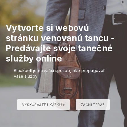
Vytvorte si webovú
stránku venovanú tancu
-
Predávajte svoje tanečné
služby online
Blackbell je najväčší spôsob, ako propagovať
vaše služby
VYSKÚŠAJTE UKÁŽKU »
ZAČNI TERAZ