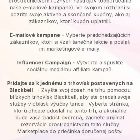
prostredníctvom rôznych nástrojov (odporúčame
naše e-mailové kampane). Vo svojom rozhraní si
pozrite svoje aktívne a skončené kupóny, ako aj
zákazníkov, ktorí kupón uplatnili.
E-mailové kampane
-
Vyberte predchádzajúcich
zákazníkov, ktorí si vzali tanečné lekcie a poslali
im marketingové e-maily.
Influencer Campaign
- Vytvorte a spustite
sociálnu mediálnu affiliate kampaň.
Pridajte sa k jednému z trhovísk postavených na
Blackbell
-
Zvýšte svoj dosah na trhu pomocou
blízkych trhovísk Blackbell, aby ste predali svoje
služby v oblasti výučby tanca
. Vyberte stránku,
ktorú chcete odoslať na tento trh, a akonáhle
bude vaša žiadosť overená, začnete prijímať
rezervácie prostredníctvom tejto služby
Marketplace do priečinka doručenej pošty.