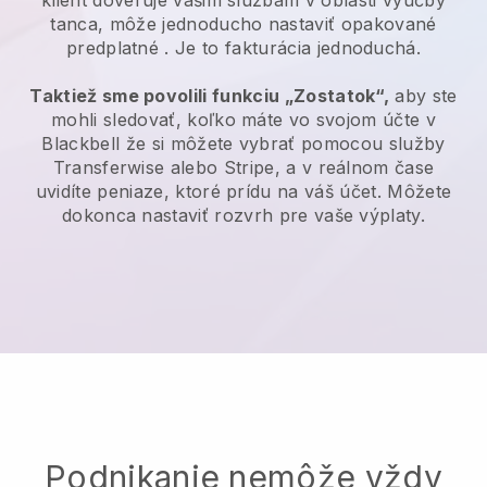
klient dôveruje vašim službám v oblasti výučby
tanca, môže jednoducho nastaviť opakované
predplatné
. Je to fakturácia jednoduchá.
Taktiež sme povolili funkciu „Zostatok“,
aby ste
mohli sledovať, koľko máte vo svojom účte v
Blackbell
že si môžete vybrať pomocou služby
Transferwise
alebo Stripe, a v reálnom čase
uvidíte peniaze, ktoré prídu na váš účet. Môžete
dokonca nastaviť rozvrh pre vaše výplaty.
Podnikanie nemôže vždy