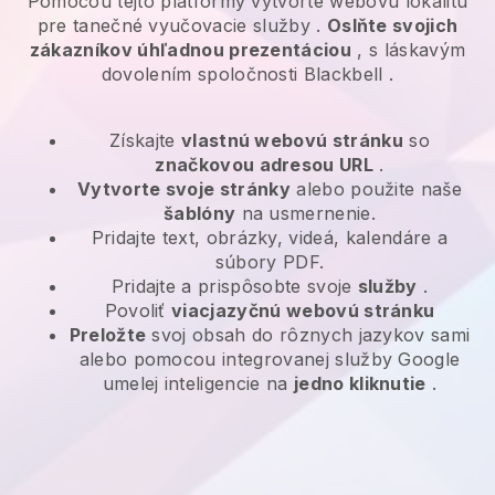
Pomocou tejto platformy vytvorte webovú lokalitu
pre
tanečné vyučovacie služby
.
Oslňte svojich
zákazníkov úhľadnou prezentáciou
, s láskavým
dovolením spoločnosti
Blackbell
.
Získajte
vlastnú webovú stránku
so
značkovou adresou URL
.
Vytvorte svoje stránky
alebo použite naše
šablóny
na usmernenie.
Pridajte text, obrázky, videá, kalendáre a
súbory PDF.
Pridajte a prispôsobte svoje
služby
.
Povoliť
viacjazyčnú webovú stránku
Preložte
svoj obsah do rôznych jazykov sami
alebo pomocou integrovanej služby Google
umelej inteligencie na
jedno kliknutie
.