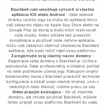
Blackbell
vám umožňuje vytvoriť si vlastnú
aplikáciu IOS alebo Android
-
Vaše webové
stránky výučby jogy sa zlúčia do aplikácie
ktorú
vaši zákazníci nájdu na Apple App Store alebo na
Google Play az ktorej si budú môcť rezervovať
vaše služby. Alebo môžete tiež preskočiť
komplikácie a používať naše natívne aplikácie,
môžu vaši zákazníci stiahnuť všeobecné
Blackbell
aplikácie, kde budú môcť nájsť svoju platformu.
Zaregistrujte svoj vlastný názov domény
-
Registrácia vašej domény s Blackbell je rýchla a
jednoduchá.
Dajte profesionálny a úhľadný pohľad
na vaše podnikanie učenia jogy.
Nákupom svojho
doménového mena s Blackbell preskočiť technické
konfigurácie a získať svoje vlastné stránky .com v
niekoľkých málo kliknutí, robíme prácu za vás.
Alebo pripojte existujúcu
- Ak už vlastníte
doménu, ale chcete používať Blackbell, môžete
ľahko pripojiť svoju platformu Blackbell do vašej