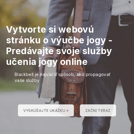
Vytvorte si webovú
stránku o výučbe jogy
-
Predávajte svoje služby
učenia jogy online
Blackbell je najväčší spôsob, ako propagovať
vaše služby
VYSKÚŠAJTE UKÁŽKU »
ZAČNI TERAZ