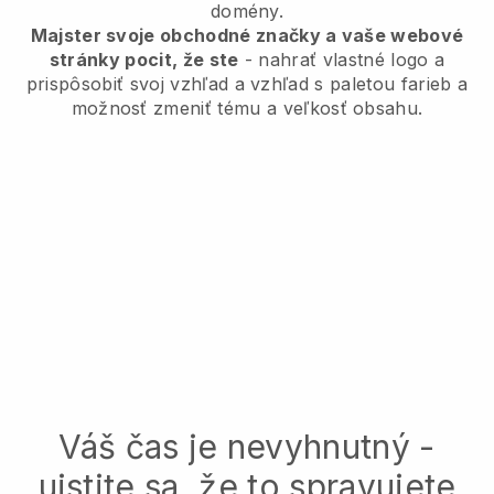
domény.
Majster svoje obchodné značky a vaše webové
stránky pocit, že ste
- nahrať vlastné logo a
prispôsobiť svoj vzhľad a vzhľad s paletou farieb a
možnosť zmeniť tému a veľkosť obsahu.
Váš čas je nevyhnutný -
uistite sa, že to spravujete