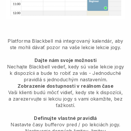
Platforma Blackbell má
integrovaný kalendár, aby
ste mohli dávať pozor na vaše lekcie lekcie jogy.
Dajte nám svoje možnosti
Nechajte Blackbell vedieť, kedy sú vaše lekcie jogy
k dispozícii a bude to robiť za vás
- Jednoduché
pravidlá s jednoduchým nastavením.
Zobrazenie dostupnosti v reálnom čase
Vaši klienti budú môcť vidieť, kedy ste k dispozícii,
a zarezervujte si lekciu jogy s vami okamžite, bez
ťažkostí.
Definujte vlastné pravidlá
Nastavte časy bufferov pred / po lekciách jogy.
Nastavenie denných limitov, limitov