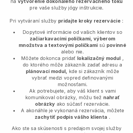
na
vytvorenie dokonalého rezervačného toku
pre vaše služby jógy inštrukcie.
Pri vytváraní služby
pridajte kroky rezervácie
:
Dopytové informácie od vašich klientov so
začiarkavacími políčkami, výberom
množstva a textovými políčkami
sú
povinné
alebo nie.
Môžete dokonca pridať
lokalizačný modul
,
do ktorého môže zákazník zadať adresu a
plánovací modul,
kde si zákazník môže
vybrať medzi vopred definovanými
možnosťami.
Ak potrebujete, aby váš klient s vami
komunikoval obrázky, môžu tiež
nahrať
obrázky
ako súčasť rezervácie.
A akonáhle je vykonaná rezervácia, môžete
zachytiť podpis vášho klienta
.
Ako ste sa skúsenosti s predajom svojej služby