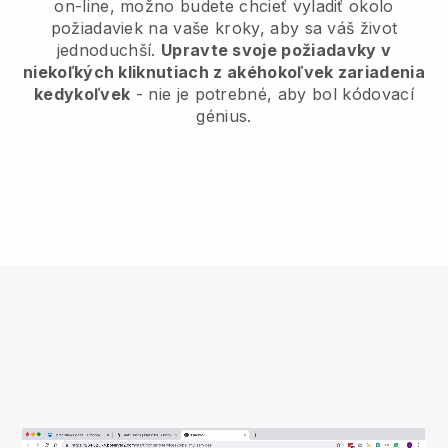
on-line, možno budete chcieť vyladiť okolo
požiadaviek na vaše kroky, aby sa váš život
jednoduchší.
Upravte svoje požiadavky v
niekoľkých kliknutiach z akéhokoľvek zariadenia
kedykoľvek
- nie je potrebné, aby bol kódovací
génius.