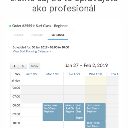
ako profesionál