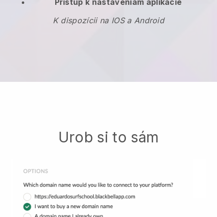
Prístup k nastaveniam aplikácie
K dispozícii na IOS a Android
Urob si to sám