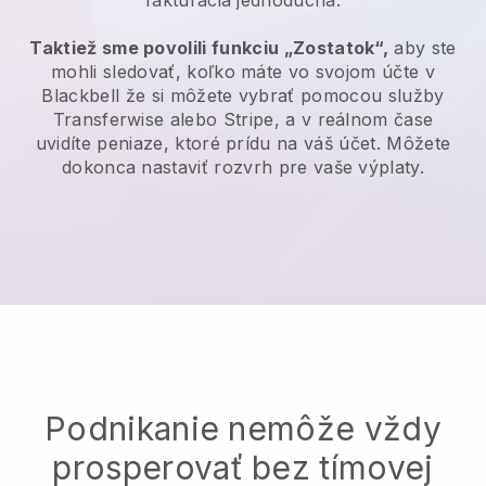
fakturácia jednoduchá.
Taktiež sme povolili funkciu „Zostatok“,
aby ste
mohli sledovať, koľko máte vo svojom účte v
Blackbell
že si môžete vybrať pomocou služby
Transferwise
alebo Stripe, a v reálnom čase
uvidíte peniaze, ktoré prídu na váš účet. Môžete
dokonca nastaviť rozvrh pre vaše výplaty.
Podnikanie nemôže vždy
prosperovať bez tímovej