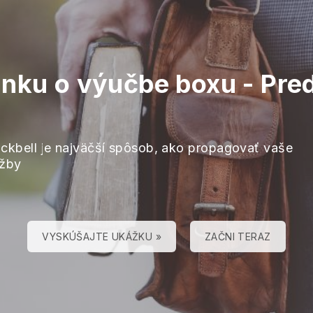
ánku o výučbe boxu
-
Pred
ackbell je najväčší spôsob, ako propagovať vaše
užby
VYSKÚŠAJTE UKÁŽKU »
ZAČNI TERAZ