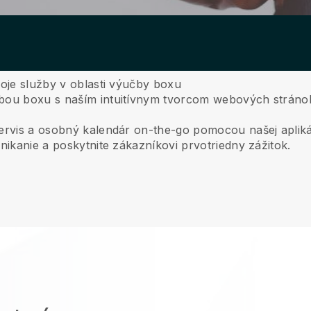
voje služby v oblasti výučby boxu
čbou boxu s naším intuitívnym tvorcom webových stránok
servis a osobný kalendár on-the-go pomocou našej apliká
nikanie a poskytnite zákazníkovi prvotriedny zážitok.