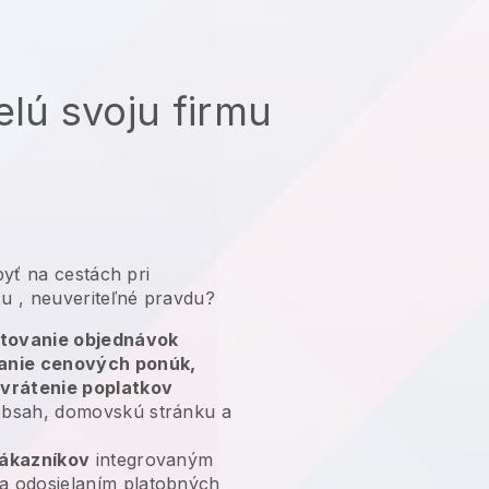
elú svoju firmu
yť na cestách pri
xu
, neuveriteľné pravdu?
tovanie objednávok
lanie cenových ponúk,
 vrátenie poplatkov
bsah, domovskú stránku a
zákazníkov
integrovaným
a odosielaním platobných