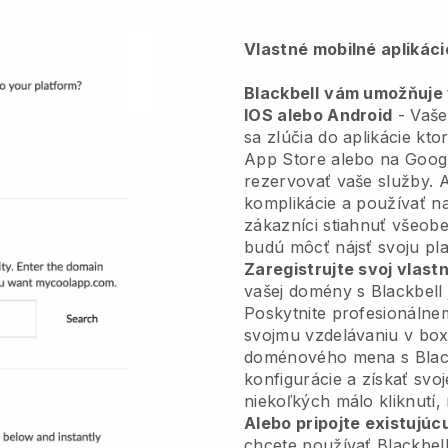
Vlastné mobilné aplikác
Blackbell
vám umožňuje v
IOS alebo Android
-
Vaše
sa zlúčia do aplikácie
ktor
App Store alebo na Googl
rezervovať vaše služby. 
komplikácie a používať na
zákazníci stiahnuť všeo
budú môcť nájsť svoju pl
Zaregistrujte svoj vlas
vašej domény s Blackbell 
Poskytnite profesionáln
svojmu vzdelávaniu v box
doménového mena s Black
konfigurácie a získať svo
niekoľkých málo kliknutí,
Alebo pripojte existujúc
chcete používať Blackbell