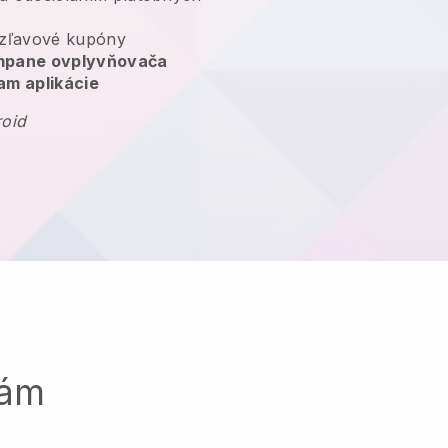
zľavové kupóny
ampane ovplyvňovača
am aplikácie
roid
sám