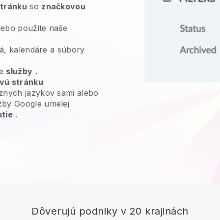
stránku
so
značkovou
ebo použite naše
deá, kalendáre a súbory
je
služby
.
vú stránku
znych jazykov sami alebo
žby Google umelej
utie
.
Dôverujú podniky v 20 krajinách