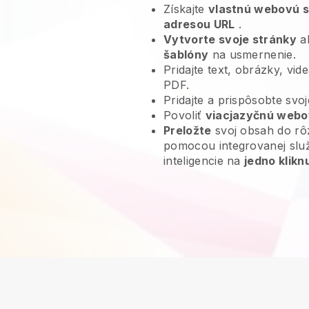
Získajte
vlastnú webovú 
adresou URL
.
Vytvorte svoje stránky
al
šablóny
na usmernenie.
Pridajte text, obrázky, vi
PDF.
Pridajte a prispôsobte svo
Povoliť
viacjazyčnú webo
Preložte
svoj obsah do rô
pomocou integrovanej slu
inteligencie na
jedno klikn