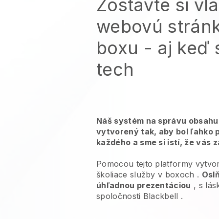
Zostavte si vl
webovú strán
boxu
- aj keď 
tech
Náš systém na správu obsahu 
vytvorený tak, aby bol ľahko 
každého a sme si istí, že vás 
Pomocou tejto platformy vytvor
školiace služby v boxoch
.
Oslň
úhľadnou prezentáciou
, s lá
spoločnosti
Blackbell
.