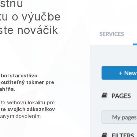
astnú
ku o výučbe
ste nováčik
bol starostlivo
použiteľný takmer pre
zahŕňa.
te webovú lokalitu pre
te svojich zákazníkov
skavým dovolením