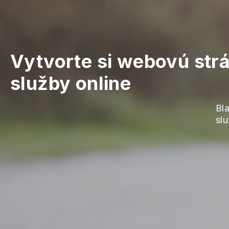
Vytvorte si webovú str
služby online
Bl
sl