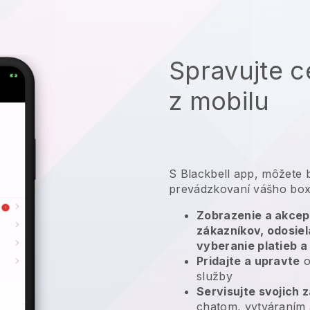
Spravujte c
z mobilu
S
Blackbell
app,
môžete b
prevádzkovaní vášho bo
Zobrazenie a akcep
zákazníkov, odosie
vyberanie platieb a
Pridajte a upravte
o
služby
Servisujte svojich 
chatom, vytváraním 