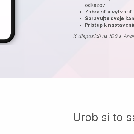
odkazov
Zobraziť a vytvoriť
Spravujte svoje k
Prístup k nastaveni
K dispozícii na IOS a And
Urob si to 