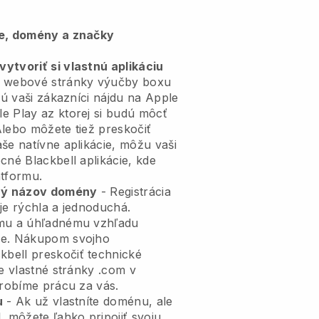
ie, domény a značky
ytvoriť si vlastnú aplikáciu
 webové stránky výučby boxu
ú vaši zákazníci nájdu na Apple
e Play az ktorej si budú môcť
Alebo môžete tiež preskočiť
še natívne aplikácie, môžu vaši
becné
Blackbell
aplikácie, kde
atformu.
tný názov domény
- Registrácia
je rýchla a jednoduchá.
emu a úhľadnému vzhľadu
e.
Nákupom svojho
bell preskočiť technické
je vlastné stránky .com v
 robíme prácu za vás.
u
- Ak už vlastníte doménu, ale
, môžete ľahko pripojiť svoju