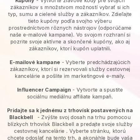
Kupóny
- Vytvorte zľavové kódy pre svojich
zákazníkov s množstvom možností vybrať si ich
typ, sumu a cielené služby a zákazníkov. Zdieľajte
tieto kupóny podľa svojho výberu
prostredníctvom rôznych nástrojov (odporúčame
naše e-mailové kampane). Vo svojom rozhraní si
pozrite svoje aktívne a skončené kupóny, ako aj
zákazníkov, ktorí kupón uplatnili.
E-mailové kampane
-
Vyberte predchádzajúcich
zákazníkov, ktorí si rezervovali služby cestovnej
kancelárie a pošlite im marketingové e-maily.
Influencer Campaign
- Vytvorte a spustite
sociálnu mediálnu affiliate kampaň.
Pridajte sa k jednému z trhovísk postavených na
Blackbell
-
Zvýšte svoj dosah na trhu pomocou
blízkych trhovísk Blackbell a predajte svoje služby
cestovnej kancelárie
. Vyberte stránku, ktorú
chcete odoslať na tento trh, a akonáhle bude vaša