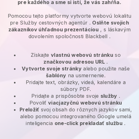
pre každého a sme si istí, že vás zahŕňa.
Pomocou tejto platformy vytvorte webovú lokalitu
pre
Služby cestovných agentúr
.
Oslňte svojich
zákazníkov úhľadnou prezentáciou
, s láskavým
dovolením spoločnosti
Blackbell
.
Získajte
vlastnú webovú stránku
so
značkovou adresou URL
.
Vytvorte svoje stránky
alebo použite naše
šablóny
na usmernenie.
Pridajte text, obrázky, videá, kalendáre a
súbory PDF.
Pridajte a prispôsobte svoje
služby
.
Povoliť
viacjazyčnú webovú stránku
Preložiť
svoj obsah do rôznych jazykov sami,
alebo pomocou integrovaného Google umelá
inteligencia
one-click prekladať službu
.