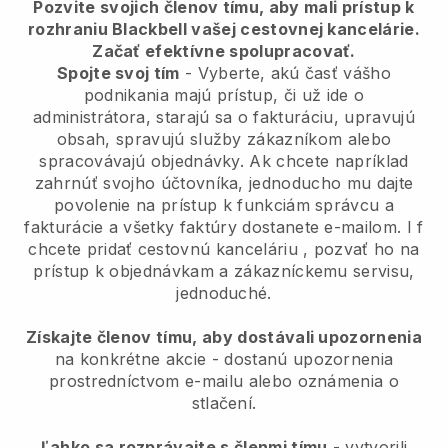
Pozvite svojich členov tímu, aby mali prístup k
rozhraniu Blackbell vašej cestovnej kancelárie.
Začať efektívne spolupracovať.
Spojte svoj tím
- Vyberte, akú časť vášho
podnikania majú prístup, či už ide o
administrátora, starajú sa o fakturáciu, upravujú
obsah, spravujú služby zákazníkom alebo
spracovávajú objednávky. Ak chcete napríklad
zahrnúť svojho účtovníka, jednoducho mu dajte
povolenie na prístup k funkciám správcu a
fakturácie a všetky faktúry dostanete e-mailom. I
f
chcete pridať cestovnú kanceláriu
, pozvať ho na
prístup k objednávkam a zákazníckemu servisu,
jednoduché.
Získajte členov tímu, aby dostávali upozornenia
na konkrétne akcie - dostanú upozornenia
prostredníctvom e-mailu alebo oznámenia o
stlačení.
Ľahko sa rozprávajte s členmi tímu
- vytvorili