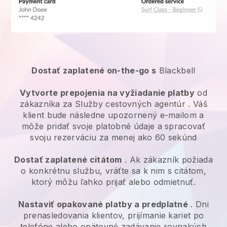
Dostať zaplatené on-the-go s
Blackbell
Vytvorte prepojenia na vyžiadanie platby
od
zákazníka za
Služby cestovných agentúr
. Váš
klient bude následne upozornený e-mailom a
môže pridať svoje platobné údaje a spracovať
svoju rezerváciu za menej ako 60 sekúnd
Dostať zaplatené citátom
. Ak zákazník požiada
o konkrétnu službu, vráťte sa k nim s citátom,
ktorý môžu ľahko prijať alebo odmietnuť.
Nastaviť opakované platby a predplatné
. Dni
prenasledovania klientov, prijímanie kariet po
telefóne alebo opätovné zadávanie rovnakých