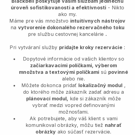
Blackbell
poskytuje vašim službám jedinečnú
úroveň sofistikovanosti a efektívnosti
- Nikto
ako my.
Máme pre vás množstvo
intuitívnych nástrojov
na
vytvorenie dokonalého rezervačného toku
pre službu cestovnej kancelárie
.
Pri vytváraní služby
pridajte kroky rezervácie
:
Dopytové informácie od vašich klientov so
začiarkavacími políčkami, výberom
množstva a textovými políčkami
sú
povinné
alebo nie.
Môžete dokonca pridať
lokalizačný modul
,
do ktorého môže zákazník zadať adresu a
plánovací modul,
kde si zákazník môže
vybrať medzi vopred definovanými
možnosťami.
Ak potrebujete, aby váš klient s vami
komunikoval obrázky, môžu tiež
nahrať
obrázky
ako súčasť rezervácie.