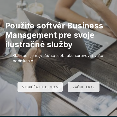
Použite softvér Business
Management pre svoje
ilustračné služby
Blackbell je najväčší spôsob, ako spravovať vaše
podnikanie
VYSKÚŠAJTE DEMO »
ZAČNI TERAZ