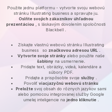
Použite jednu platformu -
vytvorte svoju webovú
stránku Illustrating business a spravujte ju.
Oslňte svojich zákazníkov úhľadnou
prezentáciou
, s láskavým dovolením spoločnosti
Blackbell
.
Získajte vlastnú webovú stránku Illustrating
business
so
značkovou adresou URL
.
Vytvorte svoje stránky
alebo použite naše
šablóny
na usmernenie.
Pridajte text, obrázky, videá, kalendáre a
súbory PDF.
Pridajte a prispôsobte svoje
služby
.
Povoliť
viacjazyčnú webovú stránku
Preložte
svoj obsah do rôznych jazykov sami
alebo pomocou integrovanej služby Google
umelej inteligencie na
jedno kliknutie
.