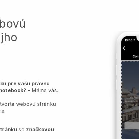
ebovú
ojho
ku pre vašu právnu
 notebook?
-
Máme vás.
ytvorte webovú stránku
ne.
stránku
so
značkovou