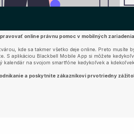
 spravovať online právnu pomoc v mobilných zariadeni
tvárou, kde sa takmer všetko deje online.
Preto musíte b
e.
S aplikáciou
Blackbell
Mobile App si môžete kedykoľv
ý kalendár na svojom smartfóne kedykoľvek a kdekoľvek
podnikanie a poskytnite zákazníkovi prvotriedny zážito