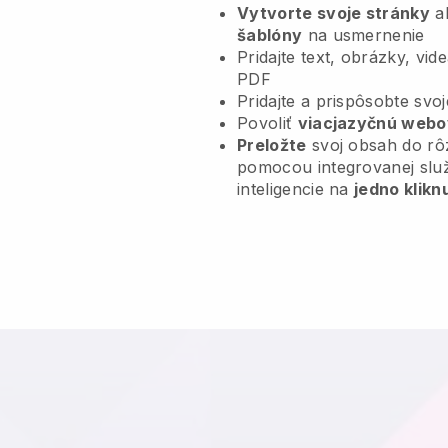
Vytvorte svoje stránky
al
šablóny
na usmernenie
Pridajte text, obrázky, vi
PDF
Pridajte a prispôsobte svo
Povoliť
viacjazyčnú webo
Preložte
svoj obsah do rô
pomocou integrovanej slu
inteligencie na
jedno klikn