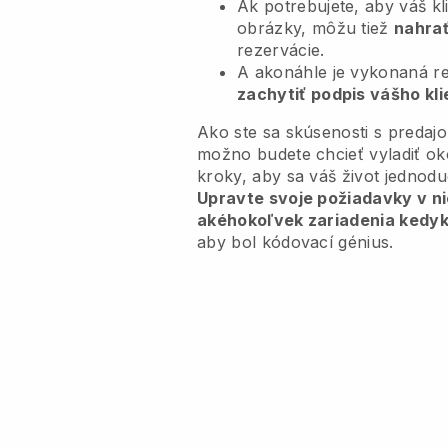
Ak potrebujete, aby váš k
obrázky, môžu tiež
nahra
rezervácie.
A akonáhle je vykonaná r
zachytiť podpis vášho kli
Ako ste sa skúsenosti s predajo
možno budete chcieť vyladiť ok
kroky, aby sa váš život jednodu
Upravte svoje požiadavky v ni
akéhokoľvek zariadenia kedy
aby bol kódovací génius.