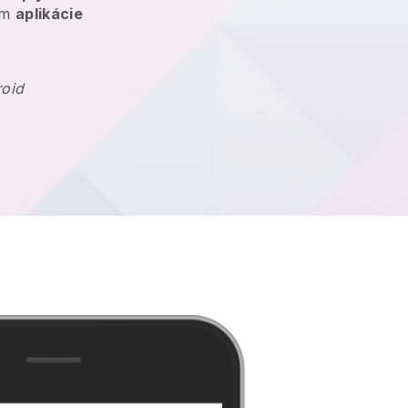
am
aplikácie
roid