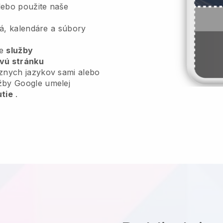
ebo použite naše
deá, kalendáre a súbory
je
služby
vú stránku
znych jazykov sami alebo
žby Google umelej
utie
.