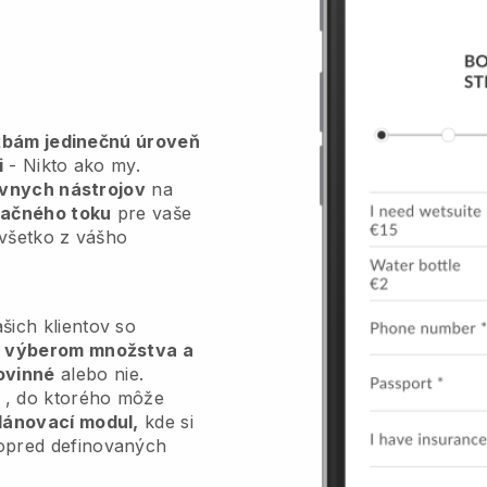
žbám jedinečnú úroveň
i
- Nikto ako my.
tívnych nástrojov
na
vačného toku
pre vaše
všetko z vášho
šich klientov so
i, výberom množstva a
ovinné
alebo nie.
, do ktorého môže
lánovací modul,
kde si
opred definovaných