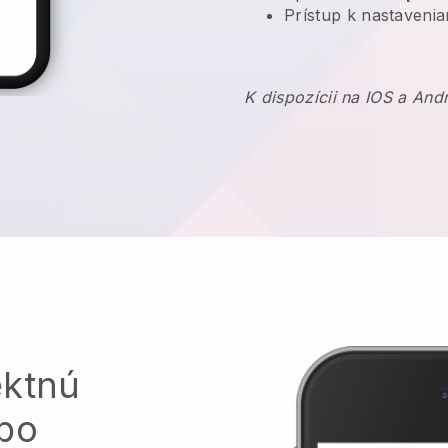
Prístup k nastaveni
K dispozícii na IOS a And
ektnú
ebo