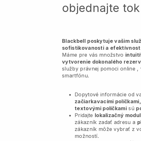
objednajte tok
Blackbell
poskytuje vašim slu
sofistikovanosti a efektívnost
Máme pre vás množstvo
intui
vytvorenie dokonalého rezer
služby právnej pomoci online
, 
smartfónu.
Dopytové informácie od va
začiarkavacími políčkam
textovými políčkami
sú
p
Pridajte
lokalizačný modul
zákazník zadať adresu a
p
zákazník môže vybrať z v
možností.