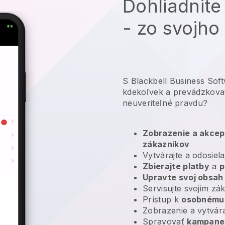
Dohliadnite
- zo svojho
S Blackbell Business Sof
kdekoľvek a
prevádzkova
neuveriteľné pravdu?
Zobrazenie a akcep
zákazníkov
Vytvárajte a odosiela
Zbierajte platby
a
p
Upravte svoj obsah
Servisujte svojim z
Prístup k
osobnému 
Zobrazenie a vytvár
Spravovať
kampane