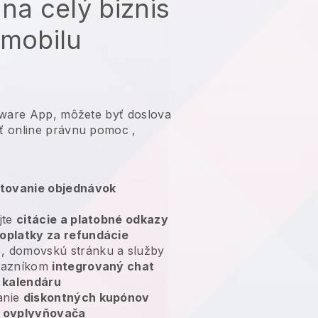
 na celý biznis
 mobilu
tware App, môžete byť doslova
ť online právnu pomoc
,
tovanie objednávok
jte
citácie a platobné odkazy
oplatky za refundácie
, domovskú stránku a služby
ákazníkom
integrovaný chat
kalendáru
anie
diskontných kupónov
 ovplyvňovača