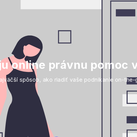
ju online právnu pomoc v 
ajväčší spôsob, ako riadiť vaše podnikanie on-the-