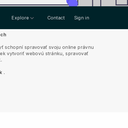
Explore
Contact
Sign in
ach
yť schopní spravovať svoju online právnu
ek vytvoriť webovú stránku, spravovať
.
k
.