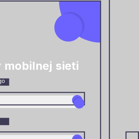
mobilnej sieti
go