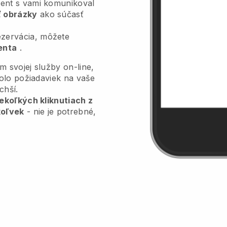
lient s vami komunikoval
ť obrázky
ako súčasť
ezervácia, môžete
enta
.
m svojej služby on-line,
olo požiadaviek na vaše
chší.
ekoľkých kliknutiach z
koľvek
- nie je potrebné,