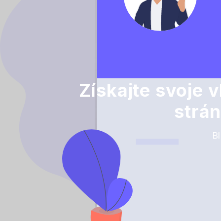
Získajte svoje
strá
Bl