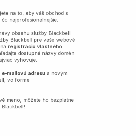
ete na to, aby váš obchod s
čo najprofesionálnejšie.
právy obsahu služby Blackbell
užby Blackbell pre vaše webové
í na
registráciu vlastného
ľadajte dostupné názvy domén
ajviac vyhovuje.
ť e-mailovú adresu
s novým
l, vo forme
ové meno, môžete ho bezplatne
 Blackbell!