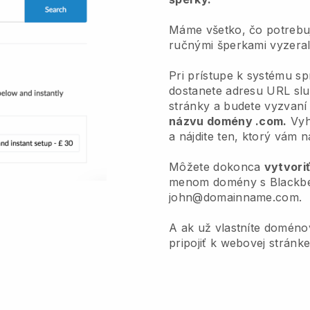
Máme všetko, čo potrebuj
ručnými šperkami vyzeral 
Pri prístupe k systému s
dostanete adresu URL sl
stránky a budete vyzvan
názvu domény .com.
Vyh
a nájdite ten, ktorý vám n
Môžete dokonca
vytvori
menom domény s Blackbel
john@domainname.com.
A ak už vlastníte domén
pripojiť k webovej stránke