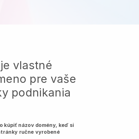
je vlastné
meno pre vaše
ky podnikania
ko kúpiť názov domény, keď si
stránky ručne vyrobené