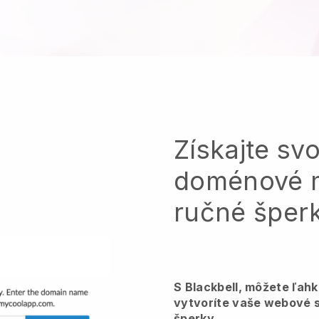
Získajte svo
doménové 
ručné šper
S Blackbell, môžete ľah
vytvoríte vaše webové 
šperky.