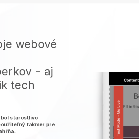
voje webové
perkov
- aj
ik tech
bol starostlivo
použiteľný takmer pre
zahŕňa.