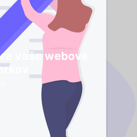
pre vaše webové
erkov
ové