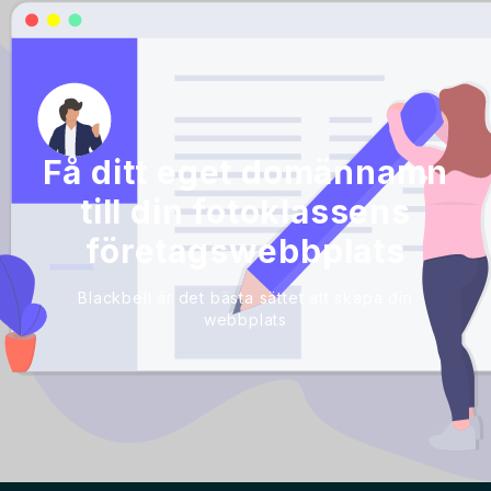
Få ditt eget domännamn
till din fotoklassens
företagswebbplats
Blackbell är det bästa sättet att skapa din
webbplats