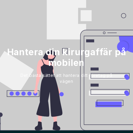
Hantera din kirurgaffär på
mobilen
Det bästa sättet att hantera ditt företag på
vägen