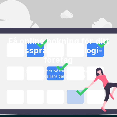
Få online bokning för ditt
talsspråkiga patologi-
företag
Blackbell är det bästa sättet att skapa
bokningsbara tjänster online