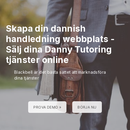
Skapa din dannish
handledning webbplats
-
Sälj dina Danny Tutoring
tjänster online
Blackbell är det bästa sättet att marknadsföra
dina tjänster
PROVA DEMO »
BÖRJA NU