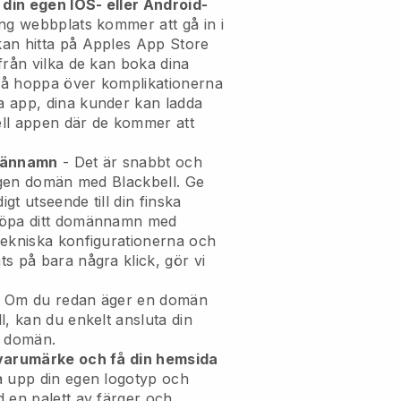
 din egen IOS- eller Android-
ng webbplats kommer att gå in i
an hitta på Apples App Store
från vilka de kan boka dina
kså hoppa över komplikationerna
 app, dina kunder kan ladda
ll
appen där de kommer att
omännamn
- Det är snabbt och
 egen domän med Blackbell.
Ge
igt utseende till din finska
öpa ditt domännamn med
tekniska konfigurationerna och
s på bara några klick, gör vi
 Om du redan äger en domän
l, kan du enkelt ansluta din
in domän.
 varumärke och få din hemsida
a upp din egen logotyp och
 en palett av färger och