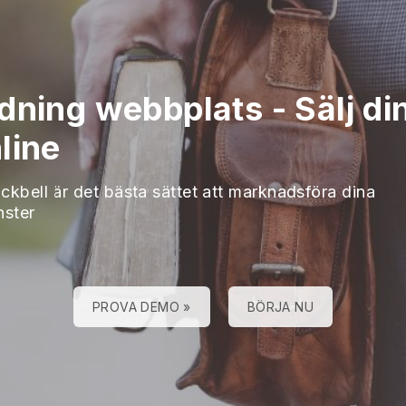
edning webbplats
-
Sälj di
line
ckbell är det bästa sättet att marknadsföra dina
nster
PROVA DEMO »
BÖRJA NU