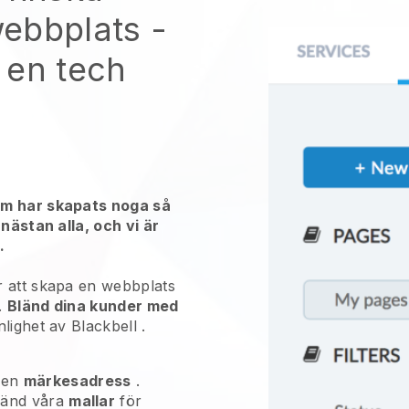
webbplats
-
 en tech
em har skapats noga så
 nästan alla, och vi är
.
 att skapa en webbplats
.
Bländ dina kunder med
nlighet av
Blackbell
.
 en
märkesadress
.
vänd våra
mallar
för