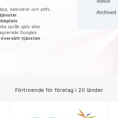
oklipp, kalendrar och pdfs.
tjänster
.
ebbplats
olika språk själv eller
tegrerade Googles
k-översätt-tjänsten
.
Förtroende för företag i 20 länder