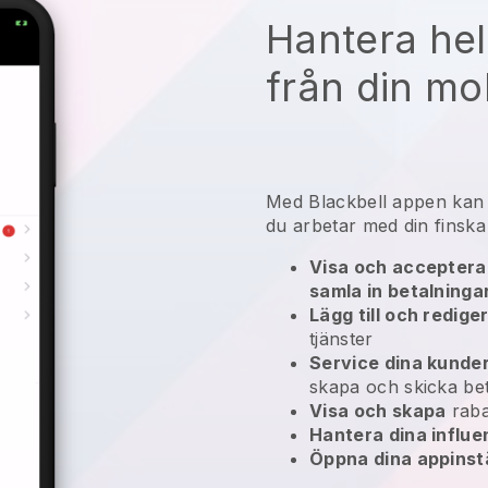
Hantera hel
från din mo
Med
Blackbell
appen ka
du arbetar med din finsk
Visa och acceptera 
samla in betalninga
Lägg till och redige
tjänster
Service dina kunde
skapa och skicka bet
Visa och skapa
raba
Hantera dina influ
Öppna dina appinstä