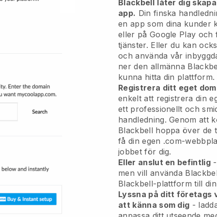
Blackbell
låter dig skapa
app.
Din finska handledni
en app
som dina kunder k
eller på Google Play och 
tjänster. Eller du kan oc
och använda vår inbyggda
ner den allmänna
Blackbe
kunna hitta din plattform.
Registrera ditt eget d
enkelt att registrera din
ett professionellt och smid
handledning.
Genom att k
Blackbell hoppa över de 
få din egen .com-webbplat
jobbet för dig.
Eller anslut en befintlig
-
men vill använda Blackbel
Blackbell-plattform till d
Lyssna på ditt företags
att känna som dig
- ladd
anpassa ditt utseende med