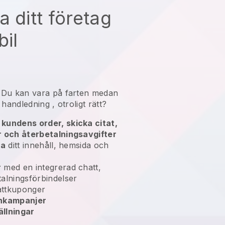
a ditt företag
bil
n
Du kan vara på farten medan
a handledning
, otroligt rätt?
kundens order, skicka citat,
r och återbetalningsavgifter
ra
ditt innehåll, hemsida och
r
med en integrerad chatt,
alningsförbindelser
ttkuponger
enkampanjer
llningar