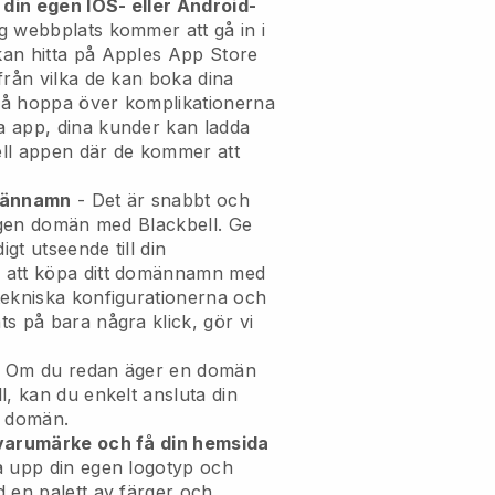
 din egen IOS- eller Android-
g webbplats kommer att gå in i
an hitta på Apples App Store
från vilka de kan boka dina
kså hoppa över komplikationerna
 app, dina kunder kan ladda
ll
appen där de kommer att
omännamn
- Det är snabbt och
 egen domän med Blackbell.
Ge
igt utseende till din
att köpa ditt domännamn med
tekniska konfigurationerna och
s på bara några klick, gör vi
 Om du redan äger en domän
l, kan du enkelt ansluta din
in domän.
 varumärke och få din hemsida
a upp din egen logotyp och
 en palett av färger och