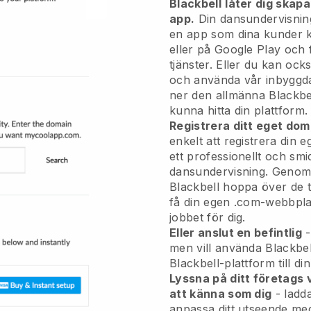
Blackbell
låter dig skapa
app.
Din dansundervisnin
en app
som dina kunder k
eller på Google Play och 
tjänster. Eller du kan oc
och använda vår inbyggda
ner den allmänna
Blackbe
kunna hitta din plattform.
Registrera ditt eget d
enkelt att registrera din
ett professionellt och smid
dansundervisning.
Genom 
Blackbell hoppa över de 
få din egen .com-webbplat
jobbet för dig.
Eller anslut en befintlig
-
men vill använda Blackbel
Blackbell-plattform till d
Lyssna på ditt företags
att känna som dig
- ladd
anpassa ditt utseende med