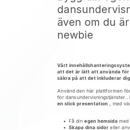
dansundervisn
även om du är
newbie
Vårt innehållshanteringssyst
att det är lätt att använda för
säkra på att det inkluderar dig
Använd den här plattformen för
för
dansundervisningstjänster
.
en slick presentation
, med vä
Få din
egen hemsida
med
Skapa dina sidor
eller an