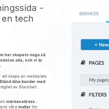
ingssida
-
 en tech
em har skapats noga så
 nästan alla, och vi är
.
 att skapa en webbplats
Bländ dina kunder med
nlighet av
Blackbell
.
 en
märkesadress
.
vänd våra
mallar
för