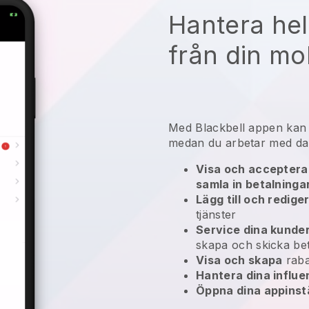
Hantera hel
från din mo
Med
Blackbell
appen ka
medan du arbetar med da
Visa och acceptera 
samla in betalninga
Lägg till och redige
tjänster
Service dina kunde
skapa och skicka bet
Visa och skapa
raba
Hantera dina influ
Öppna dina appinstä