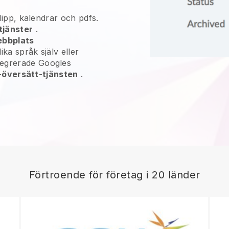
oklipp, kalendrar och pdfs.
tjänster
.
ebbplats
olika språk själv eller
tegrerade Googles
k-översätt-tjänsten
.
Förtroende för företag i 20 länder