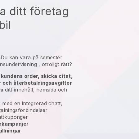
a ditt företag
bil
n
Du kan vara på semester
nsundervisning
, otroligt rätt?
kundens order, skicka citat,
r och återbetalningsavgifter
ra
ditt innehåll, hemsida och
r
med en integrerad chatt,
alningsförbindelser
ttkuponger
enkampanjer
llningar