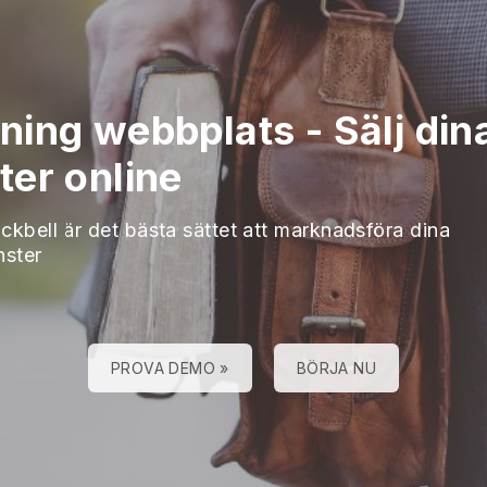
ning webbplats
-
Sälj din
ter online
ckbell är det bästa sättet att marknadsföra dina
nster
PROVA DEMO »
BÖRJA NU