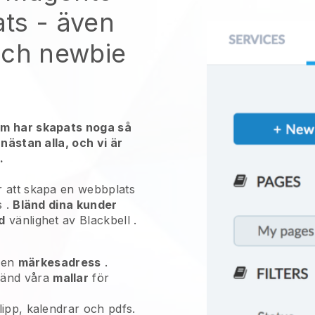
ats
- även
ech newbie
em har skapats noga så
 nästan alla, och vi är
.
 att skapa en webbplats
s
.
Bländ dina kunder
d
vänlighet av
Blackbell
.
 en
märkesadress
.
vänd våra
mallar
för
oklipp, kalendrar och pdfs.