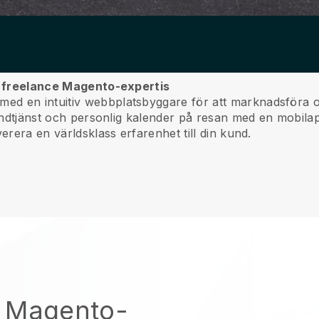
in freelance Magento-expertis
d en intuitiv webbplatsbyggare för att marknadsföra oc
undtjänst och personlig kalender på resan med en mobila
erera en världsklass erfarenhet till din kund.
n Magento-