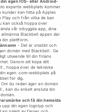
 din egen IOS- eller Android-
nto expertis webbplats kommer
 kunder kan hitta på Apples
 Play och från vilka de kan
 du kan också hoppa över
ända vår inbyggda app, dina
n allmänna
Blackbell
appen där
 din plattform.
omännamn
- Det är snabbt och
n egen domän med
Blackbell
.
Ge
igt utseende till din frilans
mhet.
Genom att köpa ditt
ll
, hoppa över de tekniska
 din egen .com-webbplats på
bbet för dig.
 Om du redan äger en domän
l
, kan du enkelt ansluta din
n domän.
 varumärke och få din hemsida
a upp din egen logotyp och
 en palett av färger och