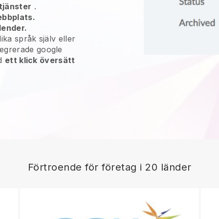
tjänster
.
ebbplats.
lender.
olika språk själv eller
tegrerade google
ed
ett klick översätt
Förtroende för företag i 20 länder