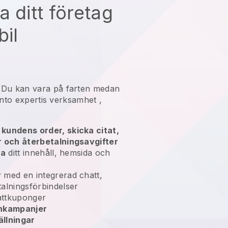
a ditt företag
bil
n
Du kan vara på farten medan
ento expertis verksamhet
,
kundens order, skicka citat,
r och återbetalningsavgifter
ra
ditt innehåll, hemsida och
r
med en integrerad chatt,
alningsförbindelser
ttkuponger
enkampanjer
llningar