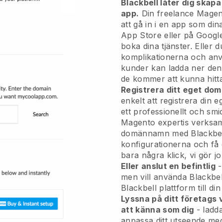
Blackbell låter dig skapa
app.
Din freelance Mage
att gå in i en app
som dina
App Store eller på Google
boka dina tjänster. Eller
komplikationerna och anv
kunder kan ladda ner de
de kommer att kunna hitta
Registrera ditt eget d
enkelt att registrera di
ett professionellt och smid
Magento expertis verksa
domännamn med
Blackbe
konfigurationerna och få
bara några klick, vi gör jo
Eller anslut en befintlig
-
men vill använda
Blackbel
Blackbell
plattform till di
Lyssna på ditt företags
att känna som dig
- ladd
anpassa ditt utseende med