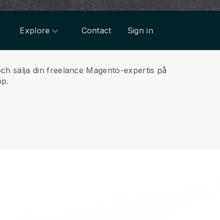
Explore
Contact
Sign in
h sälja din freelance Magento-expertis på
pp.