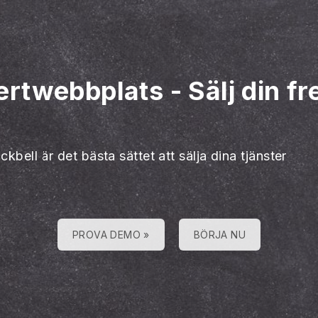
ertwebbplats
-
Sälj din f
ckbell är det bästa sättet att sälja dina tjänster
PROVA DEMO »
BÖRJA NU