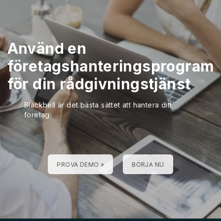
Använd en
företagshanteringsprogram
för din rådgivningstjänst
Blackbell är det bästa sättet att hantera ditt
företag
PROVA DEMO »
BÖRJA NU