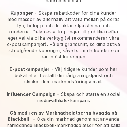
marknadsplatser.
Kuponger
- Skapa rabattkoder för dina kunder
med massor av alternativ att välja mellan på deras
typ, belopp och de riktade tjänsterna och
kunderna. Dela dessa kuponger till publiken efter
eget val via olika verktyg (vi rekommenderar våra
e-postkampanjer). På ditt gränssnitt, se dina aktiva
och utgående kuponger, såväl som de kunder som
har inlöst kupongen.
E-postkampanjer
-
Välj tidigare kunder som har
bokat eller beställt din rådgivningstjänst och
skickat dem marknadsföringsemail.
Influencer Campaign
- Skapa och starta en social
media-affiliate-kampanj.
Gå med i en av Marknadsplatserna byggda på
Blackbell
-
Öka din marknad genom att använda
närliggande Blackbell-marknadsplatser för att sälja