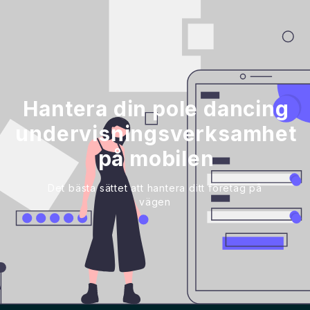
Hantera din pole dancing
undervisningsverksamhet
på mobilen
Det bästa sättet att hantera ditt företag på
vägen