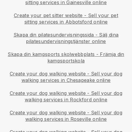
sitting services in Gainesville online
Create your pet sitter website
-
Sell your pet
sitting services in Abbotsford online
Skapa din pilatesundervisningssida
-
Sälj dina
pilatesundervisningstjänster online
Skapa din kampsports skolwebbplats
-
Främja din
kampsportskola
Create your dog walking website
-
Sell your dog
walking services in Chesapeake online
Create your dog walking website
-
Sell your dog
walking services in Rockford online
Create your dog walking website
-
Sell your dog
walking services in Roseville online