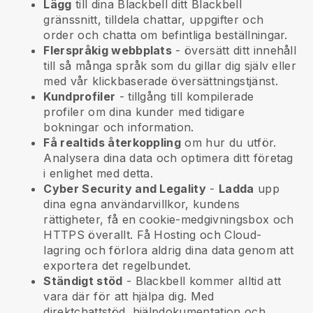
Lägg
till dina
Blackbell
ditt
Blackbell
gränssnitt, tilldela chattar, uppgifter och
order och chatta om befintliga beställningar.
Flerspråkig webbplats
- översätt ditt innehåll
till så många språk som du gillar dig själv eller
med vår klickbaserade översättningstjänst.
Kundprofiler
- tillgång till kompilerade
profiler om dina kunder med tidigare
bokningar och information.
Få realtids återkoppling
om hur du utför.
Analysera dina data och optimera ditt företag
i enlighet med detta.
Cyber Security and Legality
-
Ladda
upp
dina egna användarvillkor, kundens
rättigheter, få en cookie-medgivningsbox och
HTTPS överallt. Få Hosting och Cloud-
lagring och förlora aldrig dina data genom att
exportera det regelbundet.
Ständigt stöd
-
Blackbell
kommer alltid att
vara där för att hjälpa dig. Med
direktchattstöd, hjälpdokumentation och