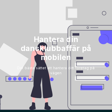
Hantera din
dansklubbaffär på
mobilen
Det bästa sättet att hantera ditt företag på
vägen