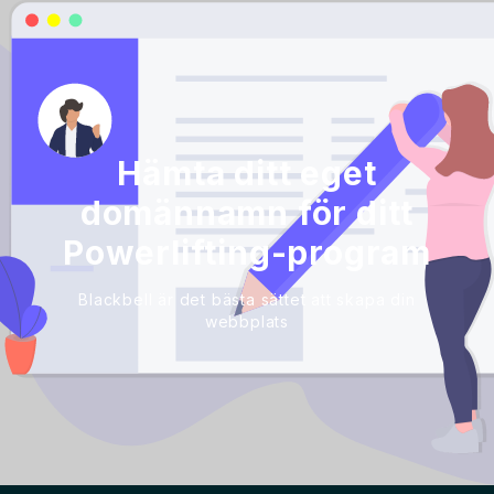
Hämta ditt eget
domännamn för ditt
Powerlifting-program
Blackbell är det bästa sättet att skapa din
webbplats