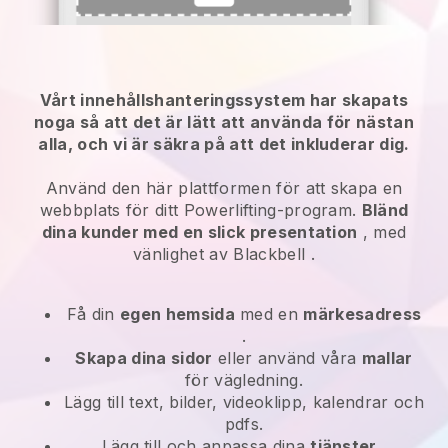
Vårt innehållshanteringssystem har skapats
noga så att det är lätt att använda för nästan
alla, och vi är säkra på att det inkluderar dig.
Använd den här plattformen för att skapa en
webbplats för ditt Powerlifting-program.
Bländ
dina kunder med en slick presentation
, med
vänlighet av
Blackbell
.
Få din
egen hemsida
med en
märkesadress
.
Skapa dina sidor
eller använd våra
mallar
för vägledning.
Lägg till text, bilder, videoklipp, kalendrar och
pdfs.
Lägg till och anpassa dina
tjänster
.