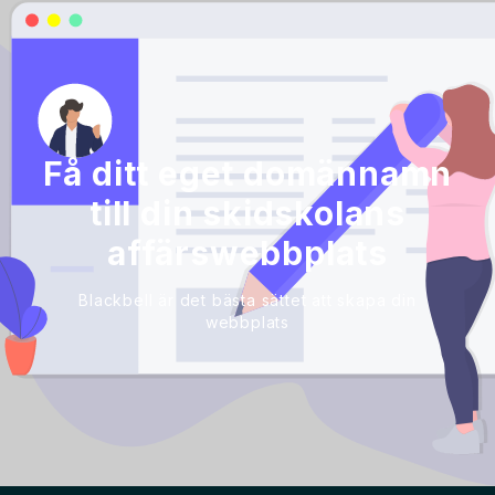
Få ditt eget domännamn
till din skidskolans
affärswebbplats
Blackbell är det bästa sättet att skapa din
webbplats