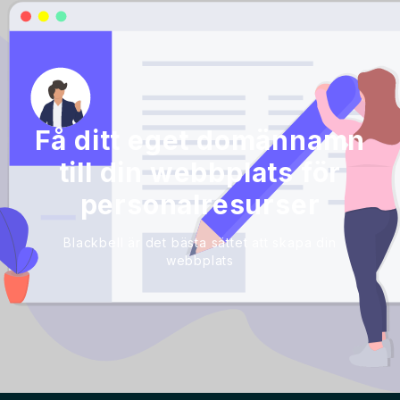
Få ditt eget domännamn
till din webbplats för
personalresurser
Blackbell är det bästa sättet att skapa din
webbplats