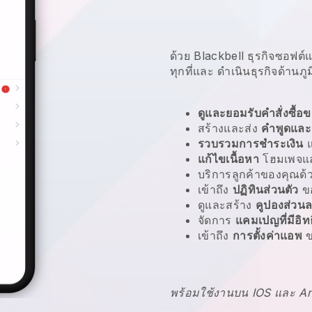
ด้วย Blackbell ธุรกิจซอฟต์
ทุกที่และ
ดำเนินธุรกิจด้านภู
ดูและยอมรับคำสั่งซื้อข
สร้างและส่ง
คำพูดและ
รวบรวมการชำระเงิน
แก้ไขเนื้อหา
โฮมเพจแล
บริการลูกค้าของคุณด
เข้าถึง
ปฏิทินส่วนตัว
ข
ดูและสร้าง
คูปองส่วน
จัดการ
แคมเปญที่มีอิท
เข้าถึง
การตั้งค่าแอพ
ข
พร้อมใช้งานบน IOS และ A