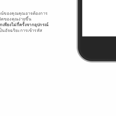
ลน์ของคุณคุณอาจต้องการ
วิตของคุณง่ายขึ้น
ียงไม่กี่ครั้งจากอุปกรณ์
ป็นอัจฉริยะการเข้ารหัส