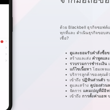
ด้วย Blackbell ธุรกิจซอฟต์
ทุกที่และ
ดำเนินธุรกิจขอบ
เชื่อ?
ดูและยอมรับคำสั่งซื้อข
สร้างและส่ง
คำพูดและ
รวบรวมการชำระเงิน
แก้ไขเนื้อหา
โฮมเพจแล
บริการลูกค้าของคุณด
เข้าถึง
ปฏิทินส่วนตัว
ข
ดูและสร้าง
คูปองส่วน
จัดการ
แคมเปญที่มีอิท
เข้าถึง
การตั้งค่าแอพ
ข