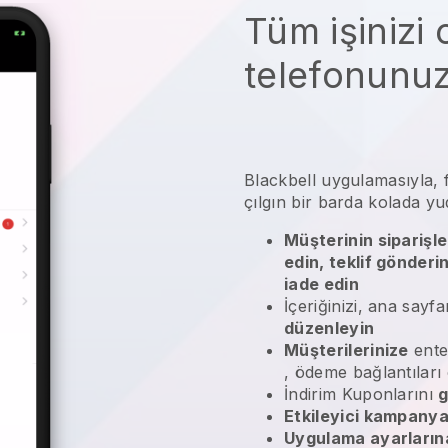
Tüm işinizi
telefonunu
Blackbell uygulamasıyla, f
çılgın bir barda kolada yu
Müşterinin siparişle
edin, teklif gönderi
iade edin
İçeriğinizi, ana sayfa
düzenleyin
Müşterilerinize
ente
, ödeme bağlantıları
İndirim Kuponlarını
g
Etkileyici kampanya
Uygulama ayarlarına