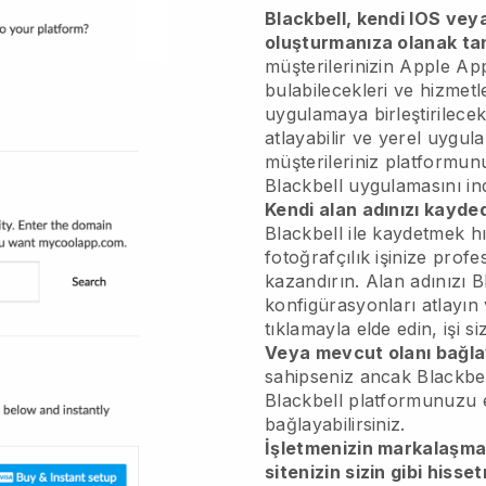
Blackbell, kendi IOS vey
oluşturmanıza olanak ta
müşterilerinizin Apple A
bulabilecekleri ve hizmetle
uygulamaya birleştirilecek
atlayabilir ve yerel uygula
müşterileriniz platformun
Blackbell uygulamasını indi
Kendi alan adınızı kayded
Blackbell ile kaydetmek hı
fotoğrafçılık işinize pro
kazandırın. Alan adınızı Bl
konfigürasyonları atlayın 
tıklamayla elde edin, işi si
Veya mevcut olanı bağla
sahipseniz ancak Blackbel
Blackbell platformunuzu e
bağlayabilirsiniz.
İşletmenizin markalaşm
sitenizin sizin gibi hisse