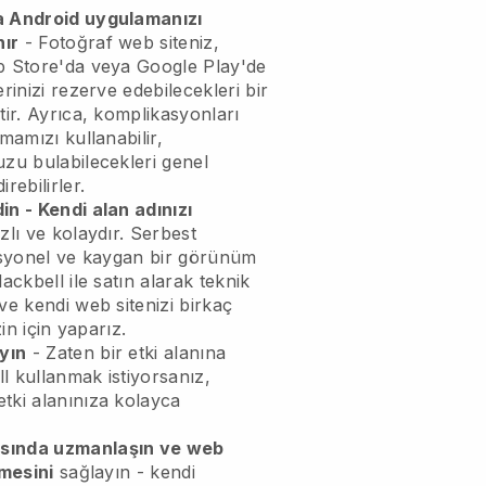
a Android uygulamanızı
nır
- Fotoğraf web siteniz,
pp Store'da veya Google Play'de
rinizi rezerve edebilecekleri bir
tir. Ayrıca, komplikasyonları
mamızı kullanabilir,
uzu bulabilecekleri genel
rebilirler.
in - Kendi alan adınızı
zlı ve kolaydır. Serbest
fesyonel ve kaygan bir görünüm
ackbell ile satın alarak teknik
ve kendi web sitenizi birkaç
zin için yaparız.
yın
- Zaten bir etki alanına
l kullanmak istiyorsanız,
tki alanınıza kolayca
asında uzmanlaşın ve web
tmesini
sağlayın - kendi