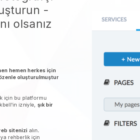
luşturun -
nı olsanız
men hemen herkes için
 özenle oluşturulmuştur
k için bu platformu
bell'in izniyle,
şık bir
eb sitenizi
alın.
ya rehberlik için