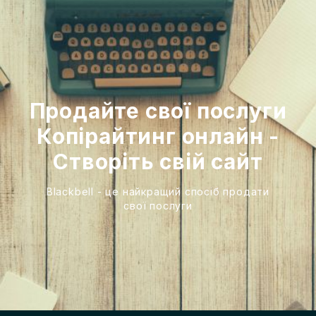
Продайте свої послуги
Копірайтинг онлайн -
Створіть свій сайт
Blackbell - це найкращий спосіб продати
свої послуги