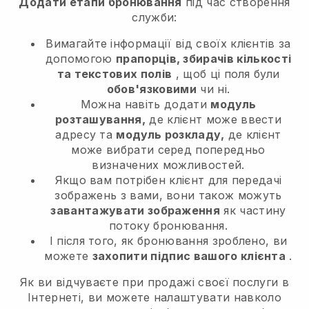
Додати етапи бронювання
під час створення
служби:
Вимагайте інформації від своїх клієнтів за
допомогою
прапорців, збирачів кількості
та текстових полів
, щоб ці поля були
обов'язковими
чи ні.
Можна навіть додати
модуль
розташування,
де клієнт може ввести
адресу та
модуль розкладу,
де клієнт
може вибрати серед попередньо
визначених можливостей.
Якщо вам потрібен клієнт для передачі
зображень з вами, вони також можуть
завантажувати зображення
як частину
потоку бронювання.
І після того, як бронювання зроблено, ви
можете
захопити підпис вашого клієнта
.
Як ви відчуваєте при продажі своєї послуги в
Інтернеті, ви можете налаштувати навколо