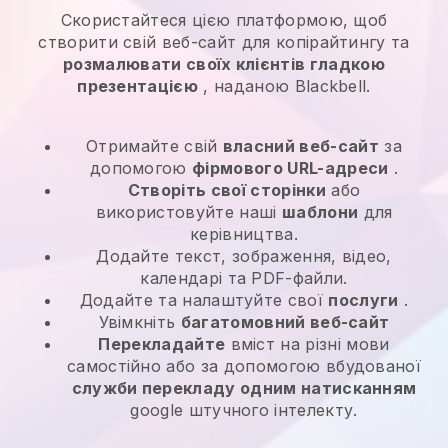
Скористайтеся цією платформою, щоб
створити свій веб-сайт для копірайтингу та
розмалювати своїх клієнтів гладкою
презентацією
, наданою Blackbell.
Отримайте свій
власний веб-сайт
за
допомогою
фірмового URL-адреси
.
Створіть свої сторінки
або
використовуйте наші
шаблони
для
керівництва.
Додайте текст, зображення, відео,
календарі та PDF-файли.
Додайте та налаштуйте свої
послуги
.
Увімкніть
багатомовний веб-сайт
Перекладайте
вміст на різні мови
самостійно або за допомогою вбудованої
служби перекладу одним натисканням
google штучного інтелекту.