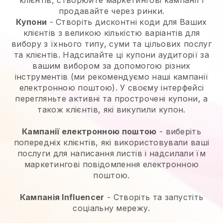
клієнтів, створюйте маркетингові кампанії і
продавайте через ринки.
Купони
- Створіть дисконтні коди для Ваших
клієнтів з великою кількістю варіантів для
вибору з їхнього типу, суми та цільових послуг
та клієнтів. Надсилайте ці купони аудиторії за
вашим вибором за допомогою різних
інструментів (ми рекомендуємо наші кампанії
електронною поштою). У своєму інтерфейсі
перегляньте активні та прострочені купони, а
також клієнтів, які викупили купон.
Кампанії електронною поштою
- виберіть
попередніх клієнтів, які використовували ваші
послуги для написання листів і надсилали їм
маркетингові повідомлення електронною
поштою.
Кампанія Influencer
- Створіть та запустіть
соціальну мережу.