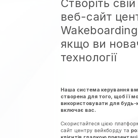
Створіть сві
веб-сайт цен
Wakeboarding 
якщо ви нова
технології
Наша система керування вм
створена для того, щоб її м
використовувати для будь-ко
включає вас.
Скористайтеся цією платфор
сайт центру вейкборду та
ро
клієнтів гладкою презентац