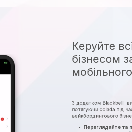
Керуйте вс
бізнесом 
мобільног
З додатком Blackbell, в
потягуючи colada під ч
вейкбордингового бізне
Переглядайте та 