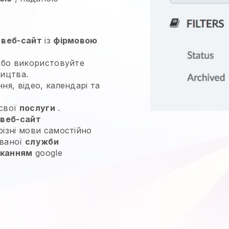
 веб-сайт
із
фірмовою
бо використовуйте
ництва.
ня, відео, календарі та
свої
послуги
.
 веб-сайт
різні мови самостійно
ованої
служби
сканням
google