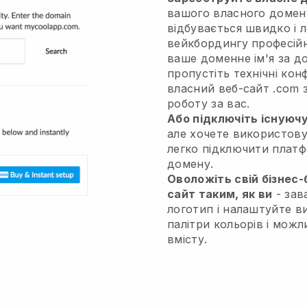
вашого власного домену
відбувається швидко і 
вейкбордингу професійн
ваше доменне ім'я за д
пропустіть технічні кон
власний веб-сайт .com з
роботу за вас.
Або підключіть існуюч
але хочете використову
легко підключити платф
домену.
Оволожіть свій бізнес-б
сайт таким, як ви
- зав
логотип і налаштуйте в
палітри кольорів і можл
вмісту.