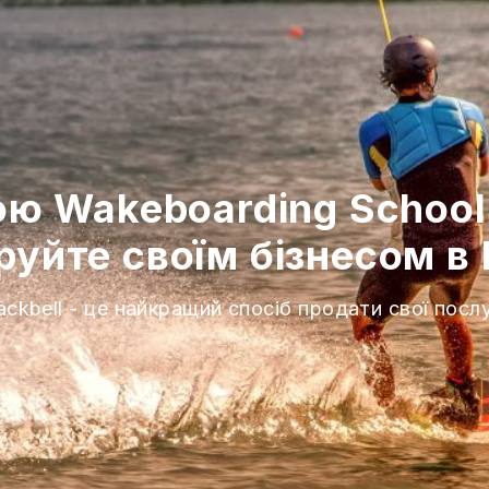
ю Wakeboarding School 
еруйте своїм бізнесом в 
ackbell - це найкращий спосіб продати свої посл