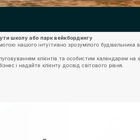
унути школу або парк вейкбордингу
омогою нашого інтуїтивно зрозумілого будівельника 
луговуванням клієнтів та особистим календарем на 
бізнес і надайте клієнту досвід світового рівня.