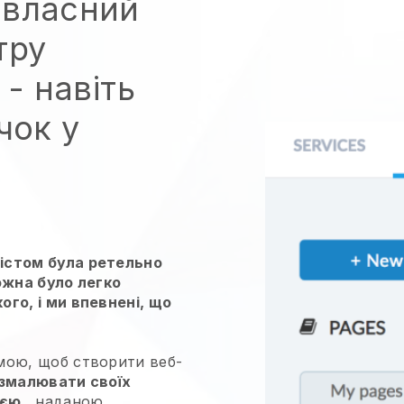
й власний
тру
- навіть
чок у
істом була ретельно
ожна було легко
го, і ми впевнені, що
мою, щоб створити веб-
змалювати своїх
ією
, наданою