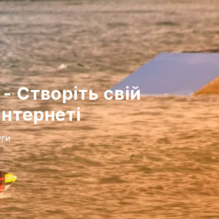
- Створіть свій
Інтернеті
уги