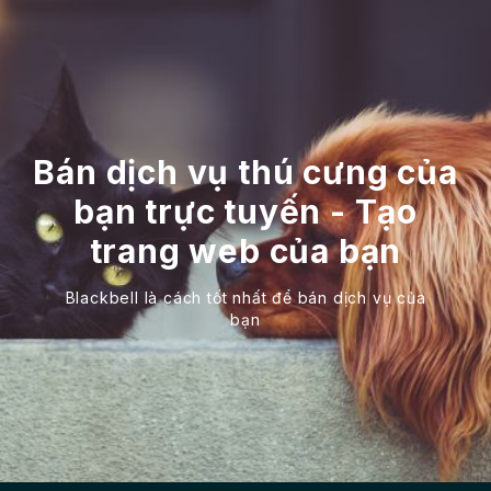
Bán dịch vụ thú cưng của
bạn trực tuyến - Tạo
trang web của bạn
Blackbell là cách tốt nhất để bán dịch vụ của
bạn