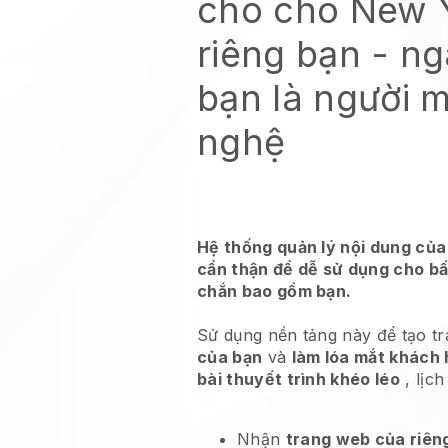
cho chó New 
riêng bạn - ng
bạn là người 
nghệ
Hệ thống quản lý nội dung của
cẩn thận để dễ sử dụng cho bấ
chắn bao gồm bạn.
Sử dụng nền tảng này để tạo t
của bạn
và
làm lóa mắt khách
bài thuyết trình khéo léo
, lịch
Nhận
trang web của riên