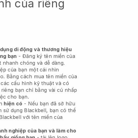
nh của riêng
 dụng di động và thương hiệu
êng bạn
- Đăng ký tên miền của
ất nhanh chóng và dễ dàng.
ệp của bạn một cái nhìn
éo. Bằng cách mua tên miền của
 các cấu hình kỹ thuật và có
riêng bạn chỉ bằng vài cú nhấp
iệc cho bạn.
ền
hiện có
- Nếu bạn đã sở hữu
sử dụng Blackbell, bạn có thể
Blackbell với tên miền của
nh nghiệp của bạn và làm cho
hấy giống bạn
- tải lên logo