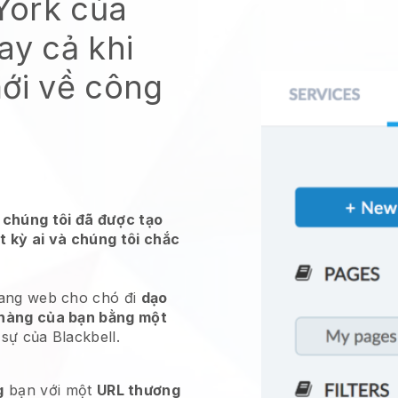
York của
ay cả khi
mới về công
 chúng tôi đã được tạo
t kỳ ai và chúng tôi chắc
rang web cho chó đi
dạo
 hàng của bạn bằng một
 sự của Blackbell.
g
bạn với một
URL thương