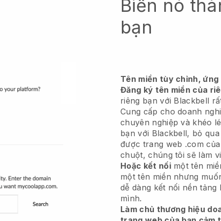
Biến nó thà
bạn
Tên miền tùy chỉnh, ứng
Đăng ký tên miền của ri
riêng bạn với Blackbell r
Cung cấp cho doanh nghi
chuyên nghiệp và khéo l
bạn với Blackbell, bỏ qua
được trang web .com của 
chuột, chúng tôi sẽ làm v
Hoặc kết nối
một tên mi
một tên miền nhưng muốn 
dễ dàng kết nối nền tảng 
mình.
Làm chủ thương hiệu doa
trang web của bạn cảm t