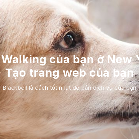
 Walking của bạn ở New Y
Tạo trang web của bạn
Blackbell là cách tốt nhất để bán dịch vụ của bạn