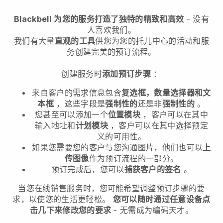
Blackbell
为您的服务打造了独特的精致和高效
- 没有
人喜欢我们。
我们有大量
直观的工具
供您
为您的托儿中心的活动和服
务创建完美的预订流程。
创建服务时
添加预订步骤
：
来自客户的需求信息包含
复选框，数量选择器和文
本框
，这些字段是
强制性的
还是非
强制性的
。
您甚至可以添加一个
位置模块
，客户可以在其中
输入地址和
计划模块
，客户可以在其中选择预定
义的可用性。
如果您需要您的客户与您沟通图片，他们也可以
上
传图像
作为预订流程的一部分。
预订完成后，您可以
捕获客户的签名
。
当您在线销售服务时，您可能希望调整预订步骤的要
求，以使您的生活更轻松。
您可以随时通过任意设备点
击几下来修改您的要求
- 无需成为编码天才。