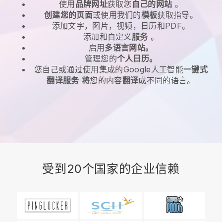
使用
品牌网址
获取您
自己的网站
。
创建您的页面
或使用我们的
模板
获取指导。
添加文字，图片，视频，日历和PDF。
添加和自定义
服务
。
启用
多语言网站。
管理您的
个人日历。
您自己或通过使用集成的Google人工智能
一键式
翻译服务
将
您的内容
翻译
成不同的语言。
受到20个国家的企业信赖