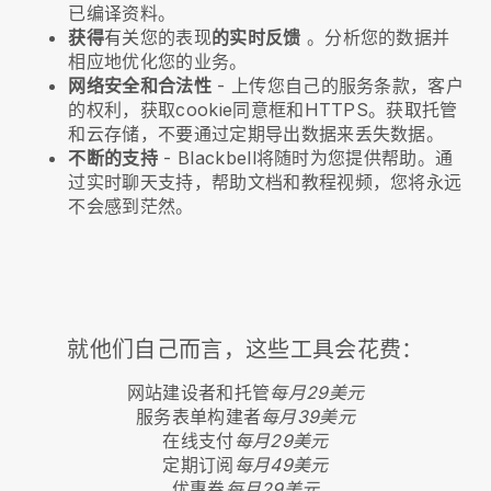
已编译资料。
获得
有关您的表现
的实时反馈
。分析您的数据并
相应地优化您的业务。
网络安全和合法性
- 上传您自己的服务条款，客户
的权利，获取cookie同意框和HTTPS。获取托管
和云存储，不要通过定期导出数据来丢失数据。
不断的支持
-
Blackbell
将随时为您提供帮助。通
过实时聊天支持，帮助文档和教程视频，您将永远
不会感到茫然。
就他们自己而言，这些工具会花费：
网站建设者和托管
每月29美元
服务表单构建者
每月39美元
在线支付
每月29美元
定期订阅
每月49美元
优惠券
每月29美元