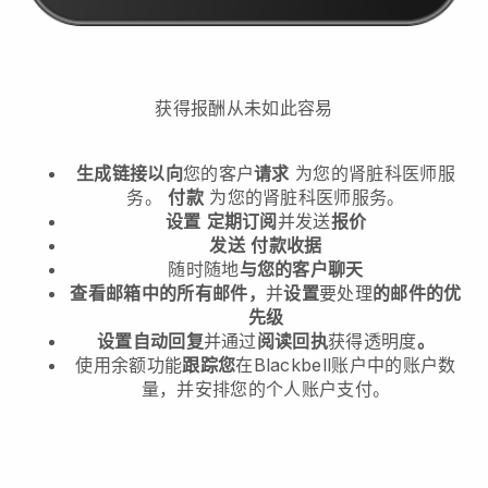
获得报酬从未如此容易
生成链接以向
您的客户
请求
为您的肾脏科医师服
务。
付款
为您的肾脏科医师服务。
设置
定期订阅
并发送
报价
发送
付款收据
随时随地
与您的客户聊天
查看邮箱中的所有邮件，
并
设置
要处理
的邮件的优
先级
设置自动回复
并通过
阅读回执
获得透明度
。
使用余额功能
跟踪您
在Blackbell账户中的账户数
量，并安排您的个人账户支付。