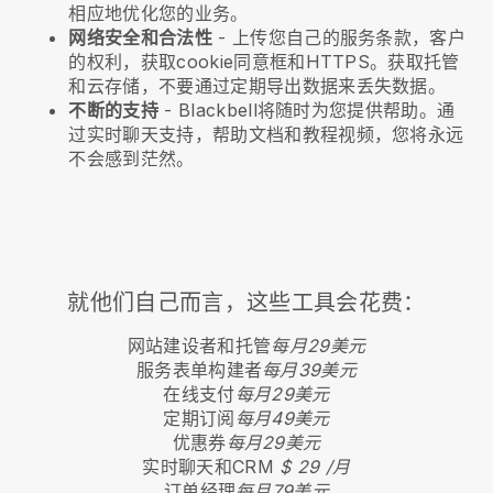
相应地优化您的业务。
网络安全和合法性
- 上传您自己的服务条款，客户
的权利，获取cookie同意框和HTTPS。获取托管
和云存储，不要通过定期导出数据来丢失数据。
不断的支持
-
Blackbell
将随时为您提供帮助。通
过实时聊天支持，帮助文档和教程视频，您将永远
不会感到茫然。
就他们自己而言，这些工具会花费：
网站建设者和托管
每月29美元
服务表单构建者
每月39美元
在线支付
每月29美元
定期订阅
每月49美元
优惠券
每月29美元
实时聊天和CRM
$ 29 /月
订单经理
每月79美元