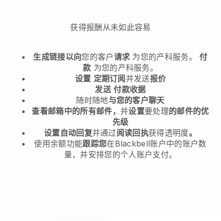
获得报酬从未如此容易
生成链接以向
您的客户
请求
为您的产科服务。
付
款
为您的产科服务。
设置
定期订阅
并发送
报价
发送
付款收据
随时随地
与您的客户聊天
查看邮箱中的所有邮件，
并
设置
要处理
的邮件的优
先级
设置自动回复
并通过
阅读回执
获得透明度
。
使用余额功能
跟踪您
在Blackbell账户中的账户数
量，并安排您的个人账户支付。