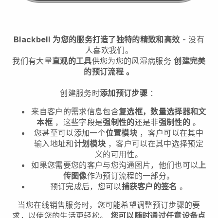
Blackbell
为您的服务打造了独特的精致和高效
- 没有
人喜欢我们。
我们有大量
直观的工具
供您
为您的风湿病服务
创建完美
的预订流程
。
创建服务时
添加预订步骤
：
来自客户的需求信息包含
复选框，数量选择器和文
本框
，这些字段是
强制性的
还是非
强制性的
。
您甚至可以添加一个
位置模块
，客户可以在其中
输入地址和
计划模块
，客户可以在其中选择预定
义的可用性。
如果您需要您的客户与您沟通图片，他们也可以
上
传图像
作为预订流程的一部分。
预订完成后，您可以
捕获客户的签名
。
当您在线销售服务时，您可能希望调整预订步骤的要
求，以使您的生活更轻松。
您可以随时通过任意设备点