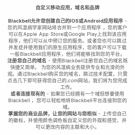
自定义移动应用，域名和品牌
Blackbell允许您创建自己的IOS或Android应用程序
-
您的风湿病学家网站将合并到一个应用程序
，您的客户
可以在Apple App Store或Google Play上找到该应用
程序，他们可以从中预订您的服务。或者您也可以跳过
并发症并使用我们的原生应用程序，您的客户可以下载
一般
Blackbell
应用程序，他们将能够找到您的平台。
注册您自己的域名
- 使用
Blackbell
注册您自己的域名既
快捷又简单。
为您的风湿病业务提供专业和光滑的外
观。
通过
Blackbell
购买您的域名，跳过技术配置，只需
点击几下即可获得您自己的.com网站，我们将为您完成
工作。
或者连接现有的
- 如果您已经拥有一个域但想要使用
Blackbell
，您可以轻松地将
Blackbell
平台连接到您的
域。
掌握您的商业品牌，让您的网站与您相似
- 上传您自己
的徽标，并使用颜色调色板自定义您的外观和感觉，并
可以更改内容的主题和大小。