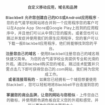
自定义移动应用，域名和品牌
Blackbell
允许您创建自己的IOS或Android应用程序
-
您的合气道学校网站将合并到一个应用程序
您的客户可
以在Apple App Store或Google Play上找到的应用程
序中，并且他们可以从中预订您的服务。或者您也可以
跳过并发症并使用我们的原生应用程序，您的客户可以
下载一般
Blackbell
应用程序，他们将能够找到您的平
台。
注册您自己的域名
- 使用
Blackbell
注册您自己的域名既
快捷又简单。
为您的合气道学校业务提供专业和光滑的
外观。
通过Blackbell购买您的域名，跳过技术配置并只
需点击几下即可获得您自己的.com网站，我们将为您完
成工作。
或者连接现有的
- 如果您已经拥有一个域但想要使用
Blackbell
，您可以轻松地将
Blackbell
平台连接到您的
域。
掌握您的商业品牌，让您的网站与您相似
- 上传您自己
的徽标，并使用颜色调色板自定义您的外观和感觉，并