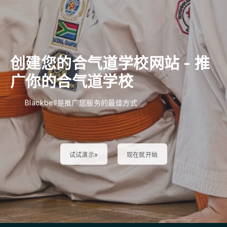
创建您的合气道学校网站
-
推
广你的合气道学校
Blackbell是推广您服务的最佳方式
试试演示»
现在就开始