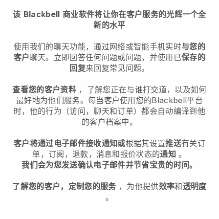
该
Blackbell
商业软件将让你在客户服务的光辉一个全
新的水平
使用我们的聊天功能，通过网络或智能手机实时
与您的
客户
聊天。立即回答任何问题或问题，并使用已
保存的
回复
来回复常见问题。
查看您的客户资料
，了解您正在与谁打交道，以及如何
最好地为他们服务。每当客户使用您的
Blackbell
平台
时，他的行为（访问，聊天和订单）都会自动编译到他
的客户档案中。
客户将通过电子邮件接收通知或
根据其设置
推送
有关订
单，订阅，退款，消息和报价状态的
通知
。
我们会为您发送确认电子邮件并节省宝贵的时间。
了解您的客户，定制您的服务
，为他提供
效率
和
透明度
。