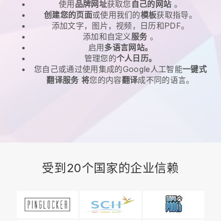
使用
品牌网址
获取您
自己的网站
。
创建您的页面
或使用我们的
模板
获取指导。
添加文字，图片，视频，日历和PDF。
添加和自定义
服务
。
启用
多语言网站。
管理您的
个人日历。
您自己或通过使用集成的Google人工智能
一键式
翻译服务
将
您的内容
翻译
成不同的语言。
受到20个国家的企业信赖