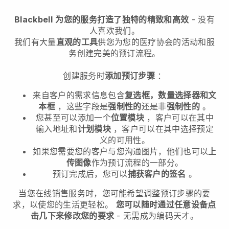
Blackbell
为您的服务打造了独特的精致和高效
- 没有
人喜欢我们。
我们有大量
直观的工具
供您
为您的医疗协会的活动和服
务创建完美的预订流程。
创建服务时
添加预订步骤
：
来自客户的需求信息包含
复选框，数量选择器和文
本框
，这些字段是
强制性的
还是非
强制性的
。
您甚至可以添加一个
位置模块
，客户可以在其中
输入地址和
计划模块
，客户可以在其中选择预定
义的可用性。
如果您需要您的客户与您沟通图片，他们也可以
上
传图像
作为预订流程的一部分。
预订完成后，您可以
捕获客户的签名
。
当您在线销售服务时，您可能希望调整预订步骤的要
求，以使您的生活更轻松。
您可以随时通过任意设备点
击几下来修改您的要求
- 无需成为编码天才。