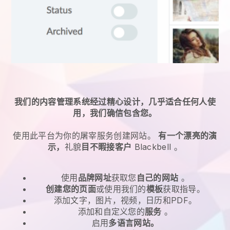
我们的内容管理系统经过精心设计，几乎适合任何人使
用，我们确信包含您。
使用此平台为
你的屠宰服务
创建网站。
有一个漂亮的演
示，
礼貌
目不暇接客户
Blackbell
。
使用
品牌网址
获取您
自己的网站
。
创建您的页面
或使用我们的
模板
获取指导。
添加文字，图片，视频，日历和PDF。
添加和自定义您的
服务
。
启用
多语言网站。