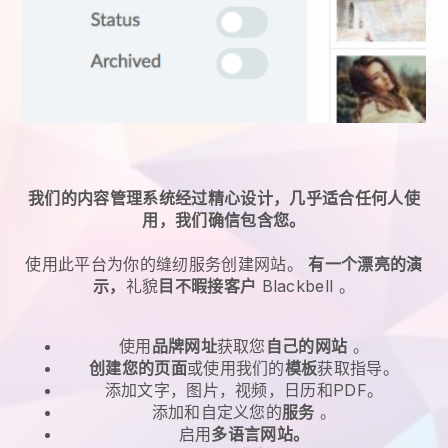
我们的内容管理系统经过精心设计，几乎适合任何人使
用，我们确信包含您。
使用此平台为
你的缝纫服务
创建网站。
有一个漂亮的演
示，
礼貌
目不暇接客户
Blackbell
。
使用
品牌网址
获取您
自己的网站
。
创建您的页面
或使用我们的
模板
获取指导。
添加文字，图片，视频，日历和PDF。
添加和自定义您的
服务
。
启用
多语言网站。