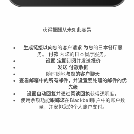
获得报酬从未如此容易
生成链接以向
您的客户
请求
为您的日本餐厅服
务。
付款
为您的日本餐厅服务。
设置
定期订阅
并发送
报价
发送
付款收据
随时随地
与您的客户聊天
查看邮箱中的所有邮件，
并
设置
要处理
的邮件的优
先级
设置自动回复
并通过
阅读回执
获得透明度
。
使用余额功能
跟踪您
在Blackbell账户中的账户数
量，并安排您的个人账户支付。