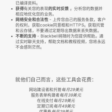
已编译资料。
获得
有关您的表现
的实时反馈
。分析您的数据并
相应地优化您的业务。
网络安全和合法性
- 上传您自己的服务条款，客户
的权利，获取cookie同意框和HTTPS。获取托管
和云存储，不要通过定期导出数据来丢失数据。
不断的支持
-
Blackbell
将随时为您提供帮助。通
过实时聊天支持，帮助文档和教程视频，您将永远
不会感到茫然。
就他们自己而言，这些工具会花费：
网站建设者和托管
每月29美元
服务表单构建者
每月39美元
在线支付
每月29美元
定期订阅
每月49美元
优惠券
每月29美元