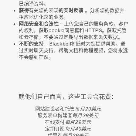
已编译资料。
获得
有关您的表现
的实时反馈
。分析您的数据并
相应地优化您的业务。
网络安全和合法性
- 上传您自己的服务条款，客户
的权利，获取cookie同意框和HTTPS。获取托管
和云存储，不要通过定期导出数据来丢失数据。
不断的支持
-
Blackbell
将随时为您提供帮助。通
过实时聊天支持，帮助文档和教程视频，您将永远
不会感到茫然。
就他们自己而言，这些工具会花费：
网站建设者和托管
每月29美元
服务表单构建者
每月39美元
在线支付
每月29美元
定期订阅
每月49美元
优惠券
每月29美元