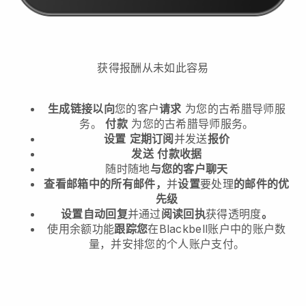
获得报酬从未如此容易
生成链接以向
您的客户
请求
为您的古希腊导师服
务。
付款
为您的古希腊导师服务。
设置
定期订阅
并发送
报价
发送
付款收据
随时随地
与您的客户聊天
查看邮箱中的所有邮件，
并
设置
要处理
的邮件的优
先级
设置自动回复
并通过
阅读回执
获得透明度
。
使用余额功能
跟踪您
在Blackbell账户中的账户数
量，并安排您的个人账户支付。