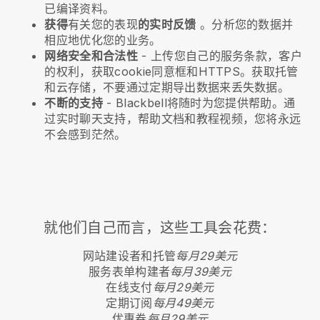
已编译资料。
获得
有关您的表现
的实时反馈
。分析您的数据并
相应地优化您的业务。
网络安全和合法性
- 上传您自己的服务条款，客户
的权利，获取cookie同意框和HTTPS。获取托管
和云存储，不要通过定期导出数据来丢失数据。
不断的支持
-
Blackbell
将随时为您提供帮助。通
过实时聊天支持，帮助文档和教程视频，您将永远
不会感到茫然。
就他们自己而言，这些工具会花费：
网站建设者和托管
每月29美元
服务表单构建者
每月39美元
在线支付
每月29美元
定期订阅
每月49美元
优惠券
每月29美元