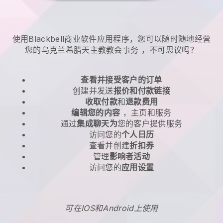
使用Blackbell商业软件应用程序，您可以随时随地
经营
您的乌克兰希腊天主教教会事务
，不可思议吗？
查看并接受客户的订单
创建并发送
报价和付款链接
收取付款
和
退款费用
编辑您的内容
，主页和服务
通过
集成聊天为
您的客户提供服务
访问您的
个人日历
查看并创建
折扣券
管理
影响者活动
访问您的
应用设置
可在IOS和Android上使用