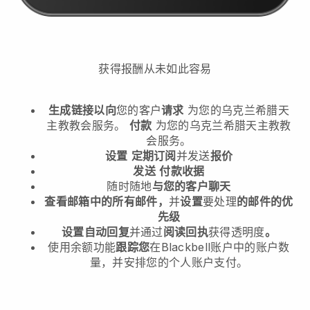
获得报酬从未如此容易
生成链接以向
您的客户
请求
为您的乌克兰希腊天
主教教会服务。
付款
为您的乌克兰希腊天主教教
会服务。
设置
定期订阅
并发送
报价
发送
付款收据
随时随地
与您的客户聊天
查看邮箱中的所有邮件，
并
设置
要处理
的邮件的优
先级
设置自动回复
并通过
阅读回执
获得透明度
。
使用余额功能
跟踪您
在Blackbell账户中的账户数
量，并安排您的个人账户支付。