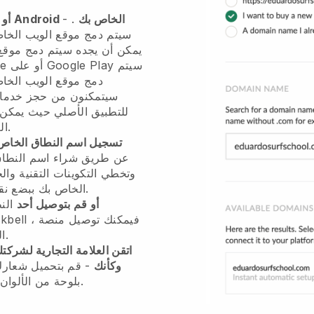
إنشاء تطبيق IOS أو Android الخاص بك
. -
سيتم دمج موقع الويب الخا
يمكن أن يجده
سيتم دمج موقع
سيتم
في متجر تطبيقات Apple أو على Google Play
دمج موقع الويب الخا
سيتمكنون من حجز خدماتك
العثور على النظام الأساسي الخاص بك.
تسجيل اسم النطاق الخاص
.com الخاص بك ببضع نقرات ، سنفعل العمل نيابة عنك.
أو قم بتوصيل أحد
الن
، فيمكنك توصيل منصة
kbell
الخاصة بك بسهولة بنطاقك.
اتقن العلامة التجارية لشرك
وكأنك
- قم بتحميل شعا
بلوحة من الألوان وإمكانية تغيير مظهر وحجم المحتوى.