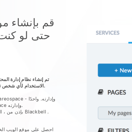
قم بإنشاء مو
حتى لو كنت 
تم إنشاء نظام إدارة المح
الاستخدام لأي شخص تقريبًا ، ونحن على يقين من أنه يشملك.
إنشاء موقع الأعمال هندسة areospace وإدارته.
واحدًا -
إنشاء موقع الأعمال هندسة areospace وإدارته.
.
Blackbell
، بإذن من
l
احصل على موقع الويب الخا