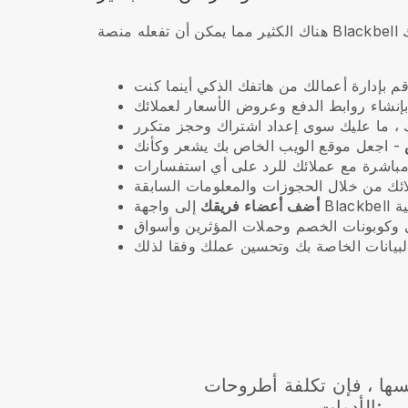
أضف أعضاء فريقك
سها ، فإن تكلفة أطروحات
الأدوات: