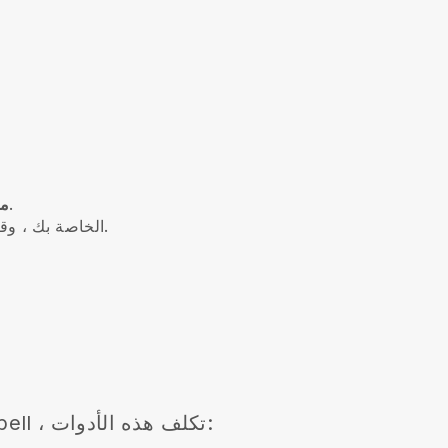
- الوصول إلى ملفات تعريف مجمعة حول عملائك من خلال الحجوزات والمعلومات السابقة.
مل
إلى واجهة Blackbell الخاصة بك ، وقم بتعيين الدردشات والمهام والأوامر والدردشة حول الطلبات الحالية.
مع Blackbell ، تكلف هذه الأدوات: