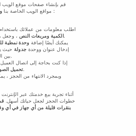
قم بإنشاء صفحات موقع الويب ال
:
مواقع الويب الخاصة بنا
و
اطلب معلومات من عملائك باستخدام
أم لا.
الكمية ومربعات النص
، وجعل ه
يمكنك أيضًا إضافة
وحدة نمطية لل
إدخال عنوان ووحدة
جدولة
حيث يم
بين التوافرات المحددة مسبقًا.
إذا كنت بحاجة إلى اتصال العميل
كجزء من تدفق الحجز.
تحميل الصو
وبمجرد الانتهاء من الحجز ، ي
أثناء تجربة بيع خدمتك عبر الإنترنت 
خطوات الحجز لجعل حياتك أسهل.
قم
بنقرات قليلة من أي جهاز في أي و