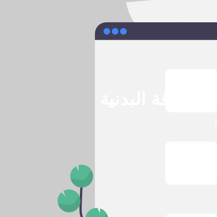
للياقة البدنية
بر