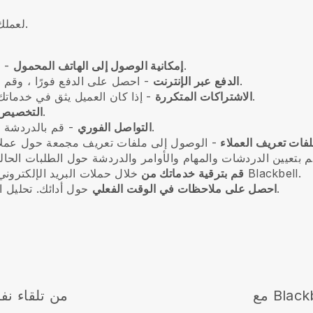
هناك الكثير مما يمكن أن تفعله منصة Blackbell لعملك.
- قم بإدارة أعمالك من هاتفك الذكي أينما كنت.
إمكانية الوصول إلى الهاتف المحمول
- احصل على الدفع فورًا ، وقم بإنشاء روابط الدفع وعروض الأسعار لعملائك.
الدفع عبر الإنترنت
- إذا كان العميل يثق في خدماتك ، ما عليك سوى إعداد اشتراك وحجز متكرر.
الاشتراكات المتكررة
- اجعل موقع الويب الخاص بك يشعر وكأنك.
التخصيص
- قم بالدردشة مباشرة مع عملائك للرد على أي استفسارات.
التواصل الفوري
فات تعريف العملاء
خلال حملات البريد الإلكتروني وكوبونات الخصم وحملات المؤثرين وأسواق Blackbell.
قم بترقية خدماتك من
حول أدائك. تحليل البيانات الخاصة بك وتحسين عملك وفقا لذلك.
احصل على ملاحظات في الوقت الفعلي
من تلقاء نف