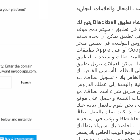
، المجال والعلامات التجارية
Blackbell
يتيح لك
ة في تطبيق
-
سيتم دمج موقع
في تطبيق
يمكن أن يجده
سيتم
وس البولندية في تطبيق
متجر
تطبيقات Apple أو على Google Play والذي يمكنهم من خلاله
المضاعفات واستخدام التطبيق
الخاص بك
- تسجيل نطاقك مع Blackbell
ية والبقعة إلى عملك الدروس
ريق شراء اسم نطاقك مع Blackbell ،
تقنية واحصل على موقع .com الخاص بك ببضع
- إذا كنت تملك بالفعل نطاقًا
وترغب في استخدام Blackbell ، فيمكنك توصيل منصة Blackbell
الخاصة بك بسهولة بنطاقك.
عل موقع الويب الخاص بك يشعر
اص وتخصيص مظهرك وشعورك