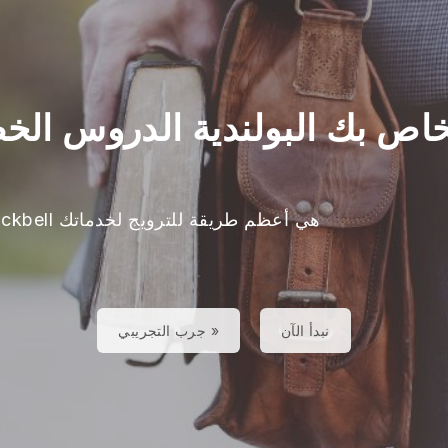
خاص بك البولندية الدروس ال
Blackbell هي أعظم طريقة للترويج لخدماتك
نبدأ الآن
جرب التجريبي »