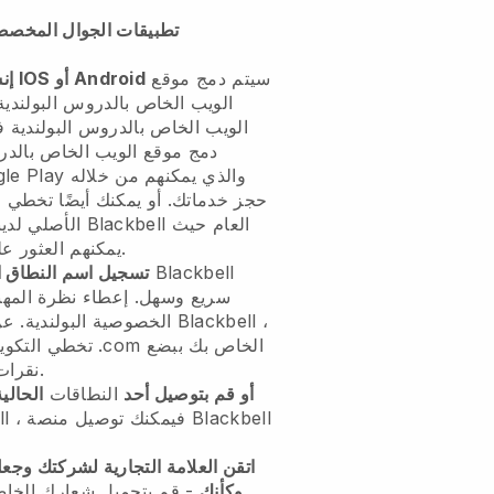
تطبيقات الجوال المخصصة 
سيتم دمج موقع
إنشاء تطبيق IOS أو Android
الويب الخاص بالدروس البولندي
الويب الخاص بالدروس البولندية 
دمج موقع الويب الخاص بالدر
حجز خدماتك. أو يمكنك أيضًا تخطي 
العام حيث
Blackbell
الأصلي لدينا ، يمكن لعملائك تنزيل تطبيق
يمكنهم العثور على النظام الأساسي الخاص بك.
تسجيل اسم النطاق 
سريع وسهل.
إعطاء نظرة المهن
الخصوصية البولندية.
عن ط
تخطي التكوينات ال
نقرات ، نحن نقوم بالعمل نيابة عنك.
أو قم بتوصيل أحد
النطاقات
الحالية
اتقن العلامة التجارية لشركتك وج
وكأنك
- قم بتحميل شعارك الخ