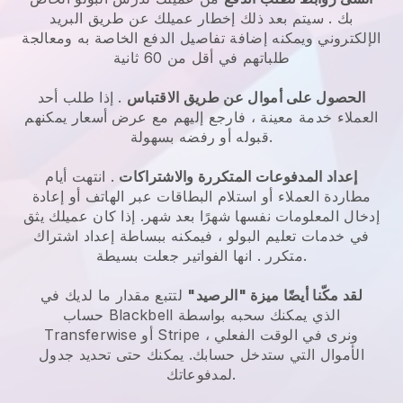
بك
. سيتم بعد ذلك إخطار عميلك عن طريق البريد
الإلكتروني ويمكنه إضافة تفاصيل الدفع الخاصة به ومعالجة
طلباتهم في أقل من 60 ثانية
الحصول على أموال عن طريق الاقتباس
. إذا طلب أحد
العملاء خدمة معينة ، فارجع إليهم مع عرض أسعار يمكنهم
قبوله أو رفضه بسهولة.
إعداد المدفوعات المتكررة والاشتراكات
. انتهت أيام
مطاردة العملاء أو استلام البطاقات عبر الهاتف أو إعادة
إدخال المعلومات نفسها شهرًا بعد شهر.
إذا كان عميلك يثق
في خدمات تعليم البولو ، فيمكنه ببساطة إعداد اشتراك
. انها الفواتير جعلت بسيطة.
متكرر
لقد مكّنا أيضًا ميزة "الرصيد"
لتتبع مقدار ما لديك في
الذي يمكنك سحبه بواسطة
Blackbell
حساب
Transferwise أو Stripe ، ونرى في الوقت الفعلي
الأموال التي ستدخل حسابك. يمكنك حتى تحديد جدول
لمدفوعاتك.