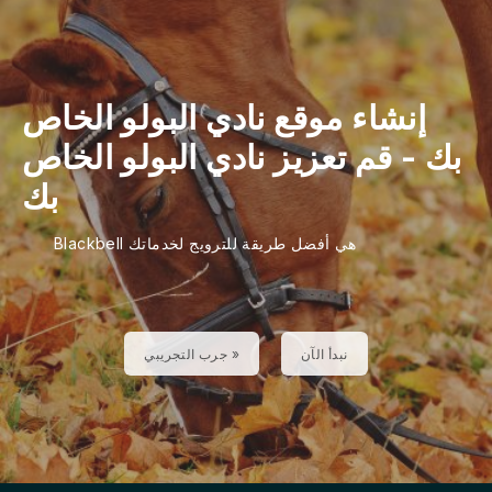
إنشاء موقع نادي البولو الخاص
بك
- قم
تعزيز نادي البولو الخاص
بك
Blackbell هي أفضل طريقة للترويج لخدماتك
نبدأ الآن
جرب التجريبي »