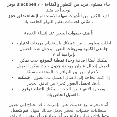
بناء مستوى فريد من التطور والكفاءة
- لا
Blackbell
يوفر
يوجد أحد مثلنا.
لدينا الكثير من
الأدوات سهلة
الاستخدام
لإنشاء تدفق حجز
.
مثالي
لخدمات تعليم البولو الخاصة بك
عند إنشاء الخدمة:
أضف خطوات الحجز
اطلب معلومات من عملائك باستخدام
مربعات اختيار ،
جامعي الكمية ومربعات النص
، وجعل هذه الحقول
أم لا.
إلزامية
يمكنك أيضًا إضافة
وحدة نمطية للموقع
حيث يمكن
للعميل إدخال عنوان ووحدة
جدول
حيث يمكن للعميل
الاختيار من بين التوافرات المحددة مسبقًا.
إذا كنت بحاجة إلى اتصال العميل بك الصور ،
فيمكنه
كجزء من تدفق الحجز.
أيضًا
تحميل الصور
وبمجرد الانتهاء من الحجز ، يمكنك
التقاط توقيع
.
العميل الخاص بك
أثناء تجربة بيع خدمتك عبر الإنترنت ، قد تحتاج إلى تعديل
متطلبات خطوات الحجز لجعل حياتك أسهل.
قم بتعديل
متطلباتك بنقرات قليلة من أي جهاز في أي وقت
- لا داعي