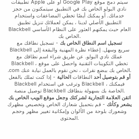
سيتم دمج موقع
تطبيقات Apple أو على Google Play
نادي البولو الخاص بك في التطبيق
سيتمكنون من حجز
خدماتك. أو يمكنك أيضًا تخطي المضاعفات واستخدام
التطبيق الأصلي لدينا ، يمكن لعملائك تنزيل تطبيق
العام حيث يمكنهم العثور على النظام الأساسي
Blackbell
الخاص بك.
تسجيل اسم النطاق الخاص بك
- تسجيل نطاقك مع
سريع وسهل.
إعطاء نظرة المهنية والبقعة إلى
Blackbell
عملك نادي البولو.
عن طريق شراء اسم نطاقك مع
Blackbell ، تخطي التكوينات التقنية واحصل على موقع
.com الخاص بك ببضع نقرات ، نحن نقوم بالعمل نيابة عنك.
أو قم بتوصيل أحد
النطاقات
الحالية
- إذا كنت تملك بالفعل
، فيمكنك
Blackbell
وترغب في استخدام
Blackbell
الخاصة بك بسهولة بنطاقك.
Blackbell
توصيل منصة
اتقن العلامة التجارية لشركتك وجعل موقع الويب الخاص بك
يشعر وكأنك
- قم بتحميل شعارك الخاص وتخصيص مظهرك
وشعورك بلوحة من الألوان وإمكانية تغيير مظهر وحجم
المحتوى.