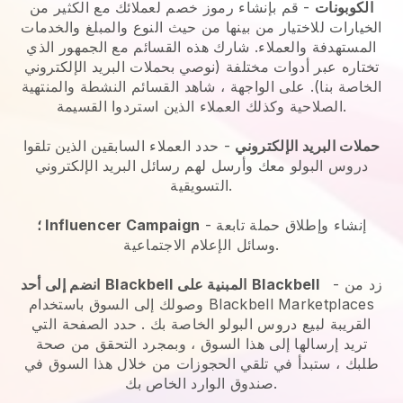
الكوبونات
- قم بإنشاء رموز خصم لعملائك مع الكثير من
الخيارات للاختيار من بينها من حيث النوع والمبلغ والخدمات
المستهدفة والعملاء. شارك هذه القسائم مع الجمهور الذي
تختاره عبر أدوات مختلفة (نوصي بحملات البريد الإلكتروني
الخاصة بنا). على الواجهة ، شاهد القسائم النشطة والمنتهية
الصلاحية وكذلك العملاء الذين استردوا القسيمة.
حملات البريد الإلكتروني
-
حدد العملاء السابقين الذين تلقوا
دروس البولو معك وأرسل لهم رسائل البريد الإلكتروني
التسويقية.
- إنشاء وإطلاق حملة تابعة
؛ Influencer Campaign
وسائل الإعلام الاجتماعية.
زد من
-
Blackbell
المبنية على
Blackbell
انضم إلى أحد
وصولك إلى السوق باستخدام Blackbell Marketplaces
القريبة لبيع دروس البولو الخاصة بك
. حدد الصفحة التي
تريد إرسالها إلى هذا السوق ، وبمجرد التحقق من صحة
طلبك ، ستبدأ في تلقي الحجوزات من خلال هذا السوق في
صندوق الوارد الخاص بك.