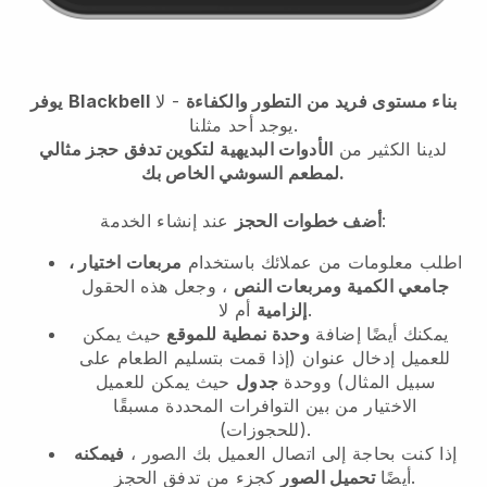
بناء مستوى فريد من التطور والكفاءة
- لا
Blackbell
يوفر
يوجد أحد مثلنا.
لدينا الكثير من
الأدوات البديهية
لتكوين تدفق حجز مثالي
لمطعم السوشي الخاص بك.
عند إنشاء الخدمة:
أضف خطوات الحجز
اطلب معلومات من عملائك باستخدام
مربعات اختيار ،
جامعي الكمية ومربعات النص
، وجعل هذه الحقول
أم لا.
إلزامية
يمكنك أيضًا إضافة
وحدة نمطية للموقع
حيث يمكن
للعميل إدخال عنوان (إذا قمت بتسليم الطعام على
سبيل المثال) ووحدة
جدول
حيث يمكن للعميل
الاختيار من بين التوافرات المحددة مسبقًا
(للحجوزات).
إذا كنت بحاجة إلى اتصال العميل بك الصور ،
فيمكنه
كجزء من تدفق الحجز.
أيضًا
تحميل الصور