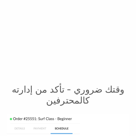
وقتك ضروري - تأكد من إدارته
كالمحترفين