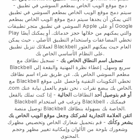
دمج موقع الويب الخاص بمطعم السوشي في تطبيق
-
سيتم دمج موقع الويب الخاص بمطعم السوشي في تطبيق
التي يمكن أن يجدها
سيتم دمج موقع الويب الخاص بمطعم
السوشي في تطبيق
متجر تطبيقات Apple أو على Google
Play والتي يمكنهم من خلالها حجز خدماتك. أو يمكنك أيضًا
تخطي المضاعفات واستخدام التطبيق الأصلي ، حيث يمكن
العام حيث يمكنهم العثور
Blackbell
لعملائك تنزيل تطبيق
على النظام الأساسي الخاص بك.
تسجيل اسم النطاق الخاص بك
- تسجيل نطاقك مع
Blackbell سريع وسهل.
إعطاء نظرة المهنية والبقعة إلى
مطعم السوشي الخاص بك.
عن طريق شراء اسم نطاقك
تخطي التكوينات التقنية واحصل على موقع
Blackbell
مع
.com الخاص بك ببضع نقرات ، نحن نقوم بالعمل نيابة عنك.
أو قم بتوصيل أحد
النطاقات
الحالية
- إذا كنت تملك بالفعل
، فيمكنك
Blackbell
وترغب في استخدام
Blackbell
الخاصة بك بسهولة بنطاقك.
Blackbell
توصيل منصة
اتقن العلامة التجارية لشركتك وجعل موقع الويب الخاص بك
يشعر وكأنك
- قم بتحميل شعارك الخاص وتخصيص مظهرك
وشعورك بلوحة من الألوان وإمكانية تغيير مظهر وحجم
المحتوى.