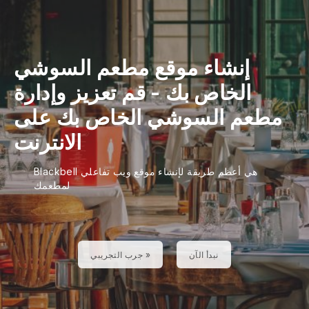
إنشاء موقع مطعم السوشي
الخاص بك
- قم
تعزيز وإدارة
مطعم السوشي الخاص بك على
الانترنت
Blackbell هي أعظم طريقة لإنشاء موقع ويب تفاعلي
لمطعمك
نبدأ الآن
جرب التجريبي »