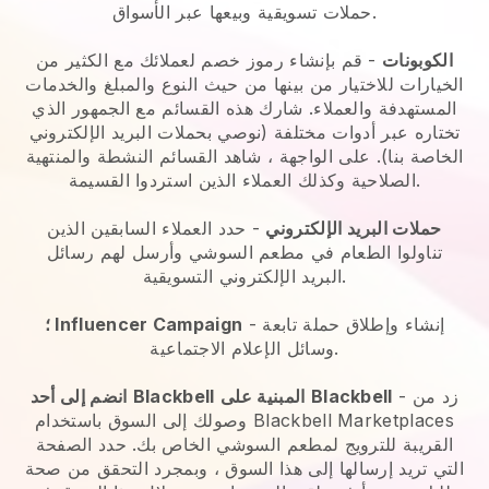
حملات تسويقية وبيعها عبر الأسواق.
الكوبونات
- قم بإنشاء رموز خصم لعملائك مع الكثير من
الخيارات للاختيار من بينها من حيث النوع والمبلغ والخدمات
المستهدفة والعملاء. شارك هذه القسائم مع الجمهور الذي
تختاره عبر أدوات مختلفة (نوصي بحملات البريد الإلكتروني
الخاصة بنا). على الواجهة ، شاهد القسائم النشطة والمنتهية
الصلاحية وكذلك العملاء الذين استردوا القسيمة.
حملات البريد الإلكتروني
-
حدد العملاء السابقين الذين
تناولوا الطعام في مطعم السوشي وأرسل لهم رسائل
البريد الإلكتروني التسويقية.
- إنشاء وإطلاق حملة تابعة
؛ Influencer Campaign
وسائل الإعلام الاجتماعية.
زد من
-
Blackbell
المبنية على
Blackbell
انضم إلى أحد
وصولك إلى السوق باستخدام Blackbell Marketplaces
القريبة للترويج لمطعم السوشي الخاص بك.
حدد الصفحة
التي تريد إرسالها إلى هذا السوق ، وبمجرد التحقق من صحة