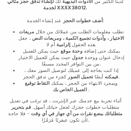
لدينا الكثير من
الأدوات البديهية
لك
لإنشاء تدفق حجز مثالي
لخدمة XXXX38012.
عند إنشاء الخدمة:
أضف خطوات الحجز
تطلب معلومات الطلب من عملائك من خلال
مربعات
الاختيار ، وأدوات تجميع الكمية ، ومربعات النص
، جعل
أم لا.
هذه الحقول
إلزامية
يمكنك حتى إضافة
وحدة موقع
حيث يمكن للعميل
إدخال عنوان ووحدة
جدول
حيث يمكن للعميل الاختيار
من بين التوافر المحدد مسبقًا.
إذا كنت بحاجة إلى عميلك لتوصيل الصور معك ،
كجزء من تدفق الحجز.
فيمكنه
أيضًا
تحميل الصور
وبمجرد الانتهاء من الحجز ، يمكنك
التقاط توقيع
.
العميل الخاص بك
أثناء تجربة بيع خدمتك عبر الإنترنت ، قد ترغب في تعديل
متطلبات خطوات حجزك لجعل حياتك أسهل.
قم بتحرير
متطلباتك ببضع نقرات من أي جهاز في أي وقت
- فلا حاجة
لأن تكون عبقريًا مُرَمَّزًا.