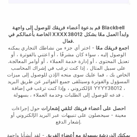
قم بدعوة أعضاء فريقك للوصول إلى واجهة Blackbell
وابدأ العمل معًا بشكل
الخاصة بأعمالكم في XXXX38012
فعال.
اجمع فريقك معًا
- اختر أي جزء من نشاطك التجاري يمكنه
الوصول إليه ، سواء كان مشرفًا ، أو اعتني بالفوترة ، أو
تعديل المحتوى ، أو إدارة خدمة العملاء ، أو أوامر المعالجة.
على سبيل المثال ، إذا كنت ترغب في إشراك المحاسب
الخاص بك ، فما عليك سوى منحه الإذن للوصول إلى ميزات
المسؤول والفوترة وسيتلقى جميع الفواتير عن طريق البريد
الإلكتروني ، وإذا كنت ترغب في إضافة YYYY38012 ،
فدعه للوصول إلى الطلبات وخدمة العملاء ، بسهولة .
احصل على أعضاء فريقك لتلقي إشعارات
حول إجراءات
معينة - سيحصلون على تنبيهات عبر البريد الإلكتروني أو
إشعار الدفع.
يمكنك الدردشة بسهولة مع أعضاء الفريق
- لقد أنشأنا واجهة