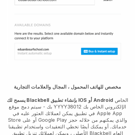
مخصص للهاتف المحمول ، المجال والعلامات التجارية
الخاص
يسمح لك Blackbell بإنشاء تطبيق IOS أو Android
بك - سيتم دمج موقع YYYY38012 الإلكتروني الخاص بك
في تطبيق يمكن لعملائك العثور عليه في Apple App
Store أو على Google Play والذي يمكنهم من خلاله حجز
خدماتك. أو يمكنك أيضًا تخطي التعقيدات واستخدام تطبيقنا
الأصلي ، ويمكن لعملائك تنزيل تطبيق Blackbell العام