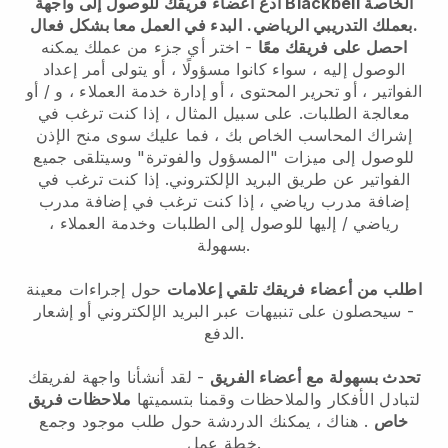
ادع أعضاء فريقك للوصول إلى واجهة Blackbell الخاصة
البدء في العمل معا بشكل فعال.
بعملك التدريبي الرياضي.
احصل على فريقك معًا
- اختر أي جزء من عملك يمكنه
الوصول إليه ، سواء كانوا مسؤولًا ، أو يتولى أمر إعداد
الفواتير ، أو تحرير المحتوى ، أو إدارة خدمة العملاء ، و / أو
معالجة الطلبات. على سبيل المثال ، إذا كنت ترغب في
إشراك المحاسب الخاص بك ، فما عليك سوى منح الإذن
للوصول إلى ميزات "المسؤول والفوترة" وسيتلقى جميع
الفواتير عن طريق البريد الإلكتروني.
إذا كنت ترغب في
إضافة مدرب رياضي
،
إذا كنت ترغب في إضافة مدرب
رياضي
/ إليها للوصول إلى الطلبات وخدمة العملاء ،
بسهولة.
اطلب من أعضاء فريقك تلقي إعلامات
حول إجراءات معينة
- سيحصلون على تنبيهات عبر البريد الإلكتروني أو إشعار
الدفع.
تحدث بسهولة مع أعضاء الفريق
- لقد أنشأنا واجهة لفريقك
لتبادل الأفكار والملاحظات وقمنا بتسميتها
ملاحظات فريق
خاص
. هناك ، يمكنك الدردشة حول طلب موجود وجمع
خطة عمل.