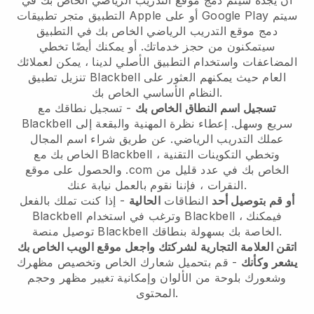
أن يجده
سيتم دمج موقع التدريب الرياضي الخاص بك في
سيتم
متجر تطبيقات Apple أو على Google Play
التطبيق
دمج موقع التدريب الرياضي الخاص بك في التطبيق
سيتمكنون من حجز خدماتك. أو يمكنك أيضًا تخطي
المضاعفات واستخدام التطبيق الأصلي لدينا ، يمكن لعملائك
العام حيث يمكنهم العثور على
Blackbell
تنزيل تطبيق
النظام الأساسي الخاص بك.
تسجيل اسم النطاق الخاص بك
- تسجيل نطاقك مع
سريع وسهل.
إعطاء نظرة المهنية والبقعة إلى
Blackbell
عملك التدريب الرياضي.
عن طريق شراء اسم المجال
، وتخطي التكوينات التقنية
Blackbell
الخاص بك مع
والحصول على موقع .com الخاص بك في عدد قليل من
النقرات ، فإننا نقوم بالعمل نيابة عنك.
أو قم بتوصيل أحد
النطاقات
الحالية
- إذا كنت تملك بالفعل
، فيمكنك
Blackbell
وترغب في استخدام
Blackbell
الخاصة بك بسهولة بنطاقك.
Blackbell
توصيل منصة
اتقن العلامة التجارية لشركتك واجعل موقع الويب الخاص بك
يشعر وكأنك
- قم بتحميل شعارك الخاص وتخصيص مظهرك
وشعورك بلوحة من الألوان وإمكانية تغيير مظهر وحجم
المحتوى.